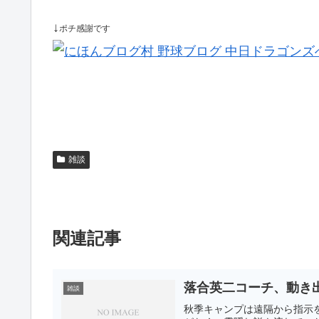
↓
ポチ感謝です
雑談
関連記事
落合英二コーチ、動き
雑談
秋季キャンプは遠隔から指示