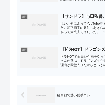
【サンドラ】与田監督
雑談
はい、例によってYouTub
た。①正捕手の条件→あきら
会って大丈夫そうだった。 シ
【ﾄﾞﾗHOT】ドラゴ
雑談
ドラHOTで面白い企画をや
さんが選ぶ、ドラゴンズ１０
理由が殿堂入りだからというの
紅白戦で熱い捕手争い