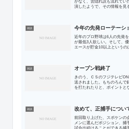
がなく、雲隠れ説も流れてい
演したようで、その情報を見る
今年の先発ローテーシ
雑談
近年のプロ野球は6人の先発
が最低3人欲しい。そして、
エースが貯金10以上というの
オープン戦終了
雑談
きのう、ＣＳのフジテレビON
送されました。もちのろんで
を打たれたりと、ポイントとな
改めて、正捕手につい
雑談
前回取り上げた、スポケンの
メンに選んだポジション、捕
試合出続けることができる捕手