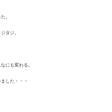
った。
タジタジ。
んなにも変わる。
いました・・・