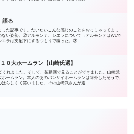
、語る
e見ました記事です。だいたいこんな感じのことをおっしゃってまし
めない姿勢。②アルモンテ、シエラについて→アルモンテはWLで
エラは支配下にするつもりで獲った。③...
ンズ１０大ホームラン【山崎氏選】
ってくれました。そして、某動画で見ることができました。山崎武
大ホームラン。本人のあのバンザイホームランは除外したそうで。
はらしくて笑いました。その山崎武さんが選...