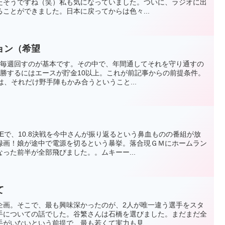
たそうですね（笑）私も気になっていました。ついに、ラジオに出
ことができました。日本に戻ってからは色々...
ョン（希望
を毎週回すのが基本です。その中で、年間通してそれを守り通すの
優勝するにはエースが貯金10以上。これが前記事からの前提条件。
は、それだけ野手陣もかみ合うということ...
Eで、10.8決戦を今中さんが振り返るという鼻血ものの番組が放
録画！娘が途中で電源を切るという暴挙。落合現ＧＭにホームラン
った前半が全部飛びました。。ムキーー...
て
企画。そこで、最も興味深かったのが、2人が唯一違う選手をスタ
手についての話でした。谷繁さんは石橋を選びました。まだまだ全
がいないという前提で、最も若くて実力も見...