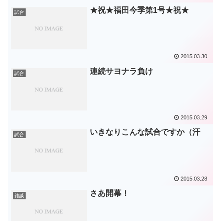
★祝★福田今季第1号★祝★
試合
2015.03.30
連続サヨナラ負け
試合
2015.03.29
いきなりこんな試合ですか（汗
試合
2015.03.28
さあ開幕！
雑談