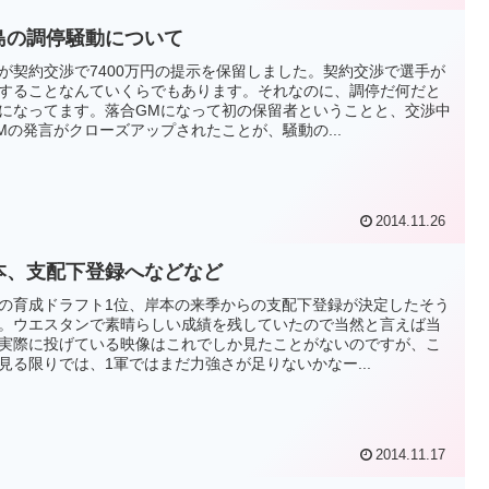
島の調停騒動について
が契約交渉で7400万円の提示を保留しました。契約交渉で選手が
することなんていくらでもあります。それなのに、調停だ何だと
になってます。落合GMになって初の保留者ということと、交渉中
Mの発言がクローズアップされたことが、騒動の...
2014.11.26
本、支配下登録へなどなど
の育成ドラフト1位、岸本の来季からの支配下登録が決定したそう
。ウエスタンで素晴らしい成績を残していたので当然と言えば当
実際に投げている映像はこれでしか見たことがないのですが、こ
見る限りでは、1軍ではまだ力強さが足りないかなー...
2014.11.17