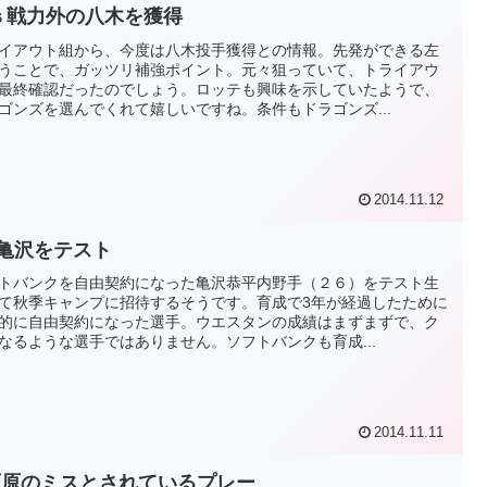
ｓ戦力外の八木を獲得
イアウト組から、今度は八木投手獲得との情報。先発ができる左
うことで、ガッツリ補強ポイント。元々狙っていて、トライアウ
最終確認だったのでしょう。ロッテも興味を示していたようで、
ゴンズを選んでくれて嬉しいですね。条件もドラゴンズ...
2014.11.12
B亀沢をテスト
トバンクを自由契約になった亀沢恭平内野手（２６）をテスト生
て秋季キャンプに招待するそうです。育成で3年が経過したために
的に自由契約になった選手。ウエスタンの成績はまずまずで、ク
なるような選手ではありません。ソフトバンクも育成...
2014.11.11
石原のミスとされているプレー