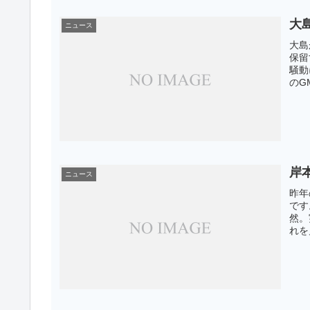
大
ニュース
大島
保留
騒動
のG
岸
ニュース
昨年
です
然。
れを