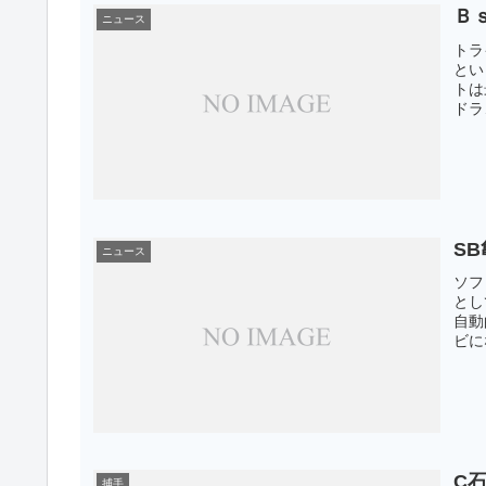
Ｂ
ニュース
トラ
とい
トは
ドラ
S
ニュース
ソフ
とし
自動
ビに
C
捕手