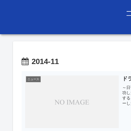
2014-11
ド
ニュース
～日
功し
する
ーし