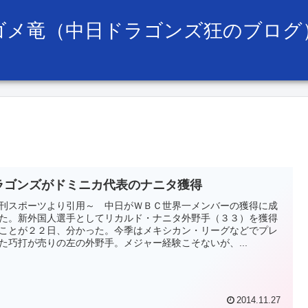
ゴメ竜（中日ドラゴンズ狂のブログ
ラゴンズがドミニカ代表のナニタ獲得
刊スポーツより引用～ 中日がＷＢＣ世界一メンバーの獲得に成
た。新外国人選手としてリカルド・ナニタ外野手（３３）を獲得
ことが２２日、分かった。今季はメキシカン・リーグなどでプレ
た巧打が売りの左の外野手。メジャー経験こそないが、...
2014.11.27