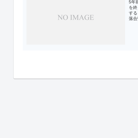
5年
を終
する
落合