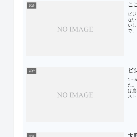
こ
試合
ビジ
ない
いし
で、
ビ
試合
1－
た。
は崩
スト
大
試合