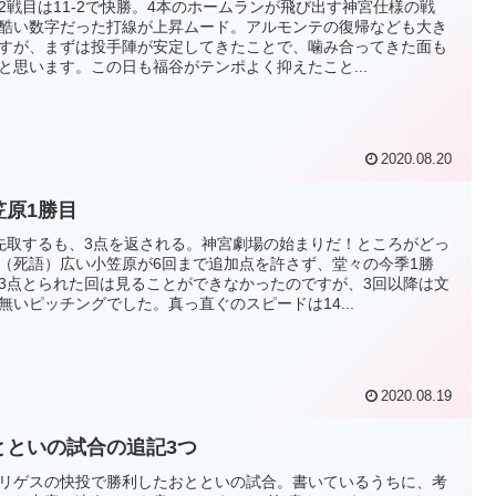
2戦目は11-2で快勝。4本のホームランが飛び出す神宮仕様の戦
酷い数字だった打線が上昇ムード。アルモンテの復帰なども大き
すが、まずは投手陣が安定してきたことで、噛み合ってきた面も
と思います。この日も福谷がテンポよく抑えたこと...
2020.08.20
笠原1勝目
先取するも、3点を返される。神宮劇場の始まりだ！ところがどっ
（死語）広い小笠原が6回まで追加点を許さず、堂々の今季1勝
3点とられた回は見ることができなかったのですが、3回以降は文
無いピッチングでした。真っ直ぐのスピードは14...
2020.08.19
とといの試合の追記3つ
リゲスの快投で勝利したおとといの試合。書いているうちに、考