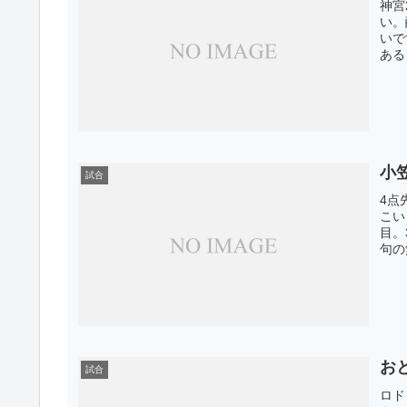
神宮
い。
いで
ある
小
試合
4点
こい
目。
句の
お
試合
ロド