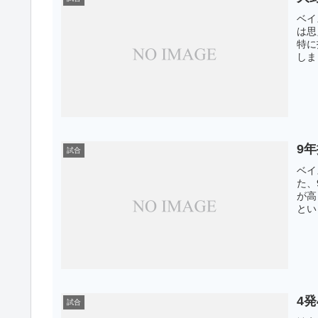
ベイ
は思
特に
しま
9
試合
ベイ
た、
が高
とい
4
試合