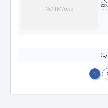
えて
追記
ック
次
1