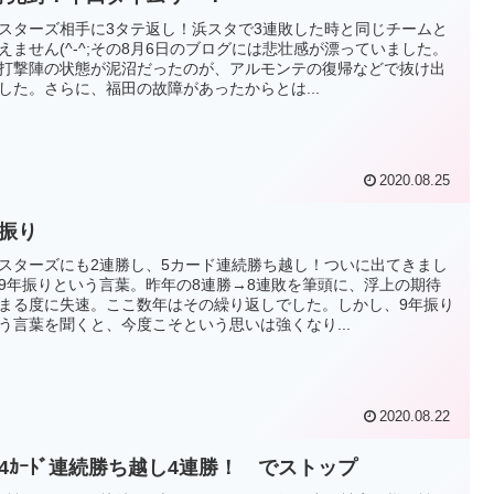
スターズ相手に3タテ返し！浜スタで3連敗した時と同じチームと
えません(^-^;その8月6日のブログには悲壮感が漂っていました。
打撃陣の状態が泥沼だったのが、アルモンテの復帰などで抜け出
した。さらに、福田の故障があったからとは...
2020.08.25
年振り
スターズにも2連勝し、5カード連続勝ち越し！ついに出てきまし
9年振りという言葉。昨年の8連勝→8連敗を筆頭に、浮上の期待
まる度に失速。ここ数年はその繰り返しでした。しかし、9年振り
う言葉を聞くと、今度こそという思いは強くなり...
2020.08.22
発4ｶｰﾄﾞ連続勝ち越し4連勝！ でストップ