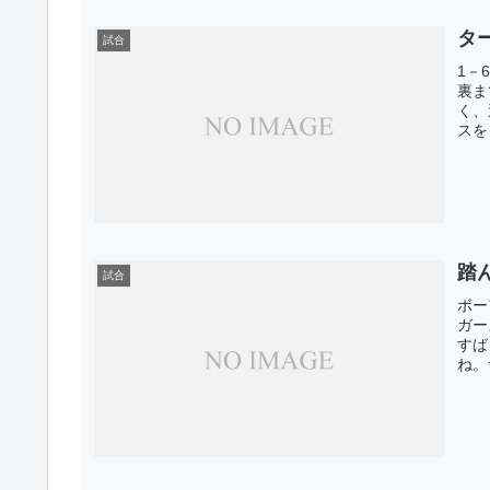
タ
試合
1－
裏ま
く、
スを
踏
試合
ボー
ガー
すば
ね。