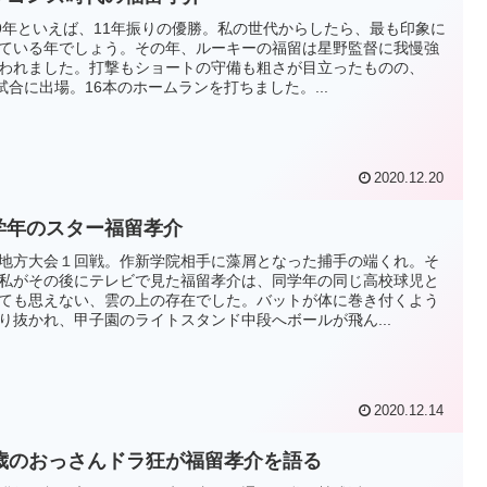
99年といえば、11年振りの優勝。私の世代からしたら、最も印象に
ている年でしょう。その年、ルーキーの福留は星野監督に我慢強
われました。打撃もショートの守備も粗さが目立ったものの、
2試合に出場。16本のホームランを打ちました。...
2020.12.20
学年のスター福留孝介
地方大会１回戦。作新学院相手に藻屑となった捕手の端くれ。そ
私がその後にテレビで見た福留孝介は、同学年の同じ高校球児と
ても思えない、雲の上の存在でした。バットが体に巻き付くよう
り抜かれ、甲子園のライトスタンド中段へボールが飛ん...
2020.12.14
3歳のおっさんドラ狂が福留孝介を語る