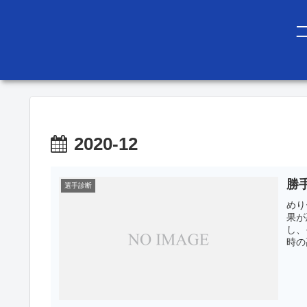
2020-12
勝手
選手診断
めり
果が
し、
時の