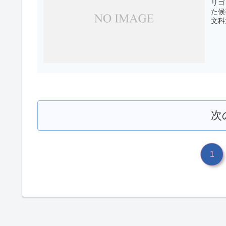
リゴ
た候
文科
次
1