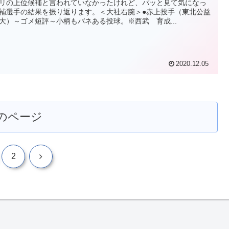
リの上位候補と言われていなかったけれど、パッと見て気になっ
補選手の結果を振り返ります。＜大社右腕＞●赤上投手（東北公益
大）～ゴメ短評～小柄もバネある投球。※西武 育成...
2020.12.05
のページ
次
2
へ