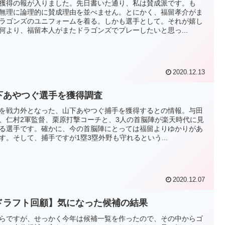
獲得の報が入りました。先日書いた通り、私は賛成派です。も
無理に論理的に賛成理由を並べません。とにかく、福留孝介がま
ラゴンズのユニフォームを着る。しかも選手として。それが嬉し
何より、福留本人がまたドラゴンズでプレーしたいと思っ...
2020.12.13
下あやつぐ選手を獲得調査
を戦力外となった、山下あやつぐ捕手を獲得するとの情報。与田
、仁村2軍監督、栗原打撃コーチと、3人の首脳陣が楽天時代に見
る選手です。確かに、今の首脳陣にとっては福留よりゆかりがあ
す。そして、捕手ですが1塁3塁外野も守れるという...
2020.12.07
ドラフト回顧】気になった候補の結果
らですが、せっかく今年は候補一覧を作ったので、その中からゴ