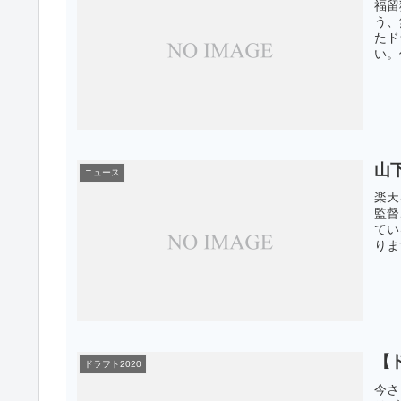
福留
う、
たド
い。
山
ニュース
楽天
監督
てい
りま
【
ドラフト2020
今さ