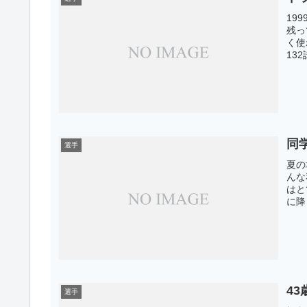
19
残っ
く使
13
同
選手
夏の
んな
はと
に降
4
選手