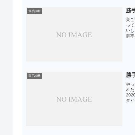
勝手
選手診断
巣ご
って
いし
御率
勝手
選手診断
やっ
れた
20
ダビ