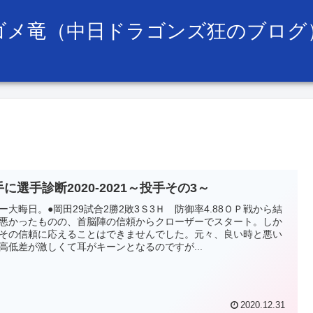
ゴメ竜（中日ドラゴンズ狂のブログ
に選手診断2020-2021～投手その3～
ー大晦日。●岡田29試合2勝2敗3Ｓ3Ｈ 防御率4.88ＯＰ戦から結
悪かったものの、首脳陣の信頼からクローザーでスタート。しか
その信頼に応えることはできませんでした。元々、良い時と悪い
高低差が激しくて耳がキーンとなるのですが...
2020.12.31