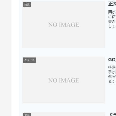
正
雑談
間が
に伊
書き
しょ
G
ニュース
得意
手が
年々
るく
ド
選手