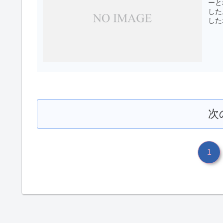
ーと
した
した
次
1