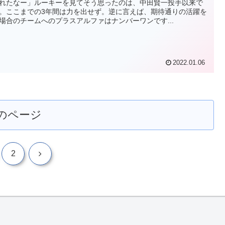
れたなー」ルーキーを見てそう思ったのは、中田賢一投手以来で
。ここまでの3年間は力を出せず。逆に言えば、期待通りの活躍を
場合のチームへのプラスアルファはナンバーワンです...
2022.01.06
のページ
次
2
へ