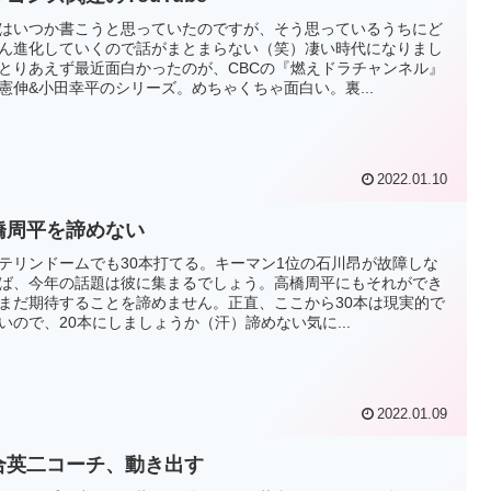
はいつか書こうと思っていたのですが、そう思っているうちにど
ん進化していくので話がまとまらない（笑）凄い時代になりまし
とりあえず最近面白かったのが、CBCの『燃えドラチャンネル』
憲伸&小田幸平のシリーズ。めちゃくちゃ面白い。裏...
2022.01.10
橋周平を諦めない
テリンドームでも30本打てる。キーマン1位の石川昂が故障しな
ば、今年の話題は彼に集まるでしょう。高橋周平にもそれができ
まだ期待することを諦めません。正直、ここから30本は現実的で
いので、20本にしましょうか（汗）諦めない気に...
2022.01.09
合英二コーチ、動き出す