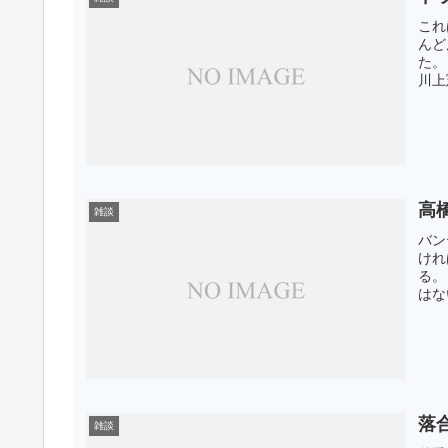
これ
んど
た。
川上
高
雑談
バン
けれ
る。
はな
落
雑談