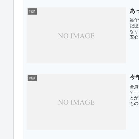
あ
雑談
毎年
記憶
なり
安心
今
雑談
全員
て一
とが
もの