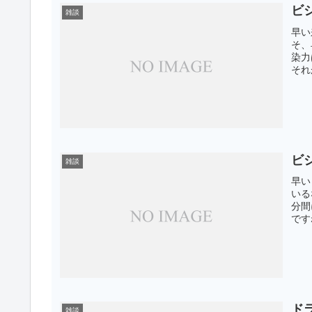
ビ
雑談
早い
そ、
染力
それ
ビ
雑談
早い
いる
分間
です
ドラ
雑談