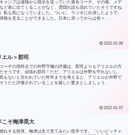
キャンプは遠隔から指示を送っていた落合コーチ。その後、メデ
など表に出てくることがなく、雲隠れ説も流れていたそうですね
）私も気になっていました。ついに、ラジオに出演したようで、
情報を見ることができました。日本に戻ってからは色々...
2022.01.08
リエル＞郡司
コーチの現時点での外野守備の評価は、郡司よりもアリエルの方
だそうです。頑張れ郡司！ただ、アリエルは外野を守れないし、
気もないと言われていた昨年までを考えると、アリエルが外野で
そうだと評価されていることを嬉しい驚きとしましょう...
2022.01.07
年こそ梅津晃大
惚れする投球。梅津は生で見てみたい投手です。「いいピッチャ