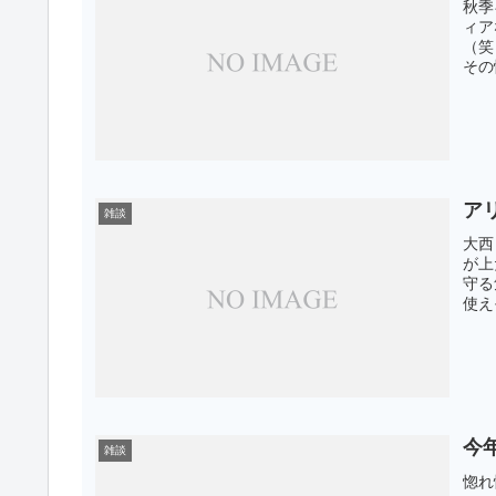
秋季
ィア
（笑
その
ア
雑談
大西
が上
守る
使え
今
雑談
惚れ