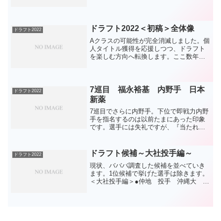
ラフト直前でした。そこに触れずに色々
と書いてきていて、皆さんには違和感が
あったでしょう。それもあってかもしれ
ませんが、最推しの田中...
ドラフト2022＜初稿＞全体像
ドラフト2022
Aクラスの可能性が完全消滅しました。個
人タイトル獲得を応援しつつ、ドラフト
を楽しむ方向へ転換します。ここ数年、
楽しむために行っている、ドラフト候補
バババ評価。方法は、ネットで名前が挙
がっているドラフト候補を、ひたすら
YouTubeで検索して...
7巡目 福永裕基 内野手 日本
ドラフト2022
新薬
7巡目でさらに内野手。下位で即戦力内野
手を指名するのは以前たまにあった印象
です。選手には失礼ですが、『当たれば
儲け枠』なかなかそんな上手くはいかな
いのですが、2015年のマスターが当た
り。5位が下位なのかは微妙で、ドラゴン
ドラフト候補～大社投手編～
ドラフト2022
ズの当たり枠なので...
現状、バババ調査した候補を並べていき
ます。1位候補で挙げた選手は除きます。
＜大社投手編＞●仲地 投手 沖縄大
B+角度ある直球、切れ、落差ある変化球
を低目に集める。分かりやすい舞台で実
績あればＡになる見栄え。●加藤 投手
上武大 Ｂ+いわゆ...