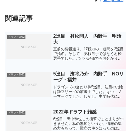
関連記事
2巡目 村松開人 内野手 明治
ドラフト2022
大
直前の情報通り、即戦力の二遊間を2巡目
で指名。そして、友杉選手ではなく村松
選手でした。バババ評価でもお分かりの
通り、個人的には嬉しい方の結果です。
内藤鵬選手は残念ながら縁が無かったで
すね。村松選手はショートも守れるよう
5巡目 濱将乃介 内野手 NOリ
ドラフト2022
ですね。明治大のチーム...
ーグ・福井
ドラゴンズの当たり枠5巡目。注目の指名
は独立リーグの濱選手でした。はい、ノ
ーマークでした。しかし、中学時代に両
投げ投手としてメディアに取り上げら
れ、ドラゴンズの選手と対決したことも
ある有名人。今年のドラフトで独立リー
2022年ドラフト雑感
ドラフト2022
グからの唯一の支配下指名...
6巡目 田中幹也この衝撃でまとまりがつ
きません。私の無知というか、情報の集
め方もあって、難病の件を知ったのはド