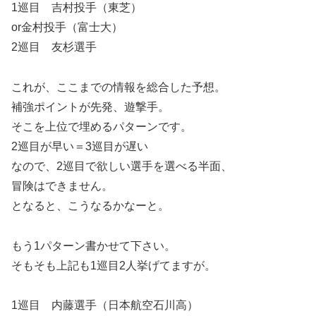
1巡目 吉村投手（東芝）
or金村投手（富士大）
2巡目 友杉選手
これが、ここまでの情報を総合した予想。
補強ポイントが先発、遊撃手。
そこを上位で埋めるパターンです。
2巡目が早い＝3巡目が遅い
なので、2巡目で欲しい選手を選べる半面、
冒険はできません。
となると、こうなるかなーと。
もう1パターン書かせて下さい。
そもそも上記も1巡目2人挙げてますが。
1巡目 内藤選手（日本航空石川高）