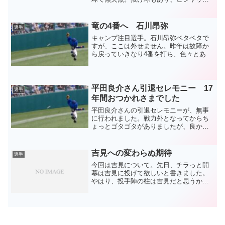
いう内容ではありませんでした。近藤に
初球の真ん中に入ったストレートを打た
れる。元々、近藤とは相性が悪いようで
竜の4番へ 石川昂弥
選手
すが、そもそも安打...
キャンプ注目選手。石川昂弥ベタベタで
すが、ここは外せません。昨年は故障か
ら戻っていきなり4番を打ち、色々とあり
ながら規定打席到達と2ケタ本塁打は達成
しました。キャンプをできていない状況
で、振り返ればよくやったという内容。
でも、勝手なファンの...
平田良介さん引退セレモニー 17
選手
年間おつかれさまでした
平田良介さんの引退セレモニーが、無事
に行われました。戦力外となってからち
ょっとゴタゴタがありましたが、良かっ
たの一言。ここからもう5か月以上が経っ
て、新しいドラゴンズの戦いの中で送り
出されるのも良いタイミングだったと思
吉見への変わらぬ期待
選手
います。挨拶も感動した...
今回は吉見について。先日、チラっと開
幕は吉見に投げて欲しいと書きました。
やはり、投手陣の柱は吉見だと思うから
です。（大野が既にそうなっているのが
理想でしたが）もちろん、昨年も故障前
の投球にはほど遠い内容でした。しか
し、そのマウンドでの姿、ベ...