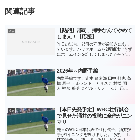
関連記事
【熱烈】郡司、捕手なんてやめて
選手
しまえ！【応援】
昨日の試合、郡司の守備が袋叩きにあっ
ています。バックホームを2度捕球できず
にホームインを許してしまったからで
す。確かに捕って欲しかった。1回目のは
タイミング的に捕っていればアウトだっ
たかもしれません。でも、「加藤、根尾
2026年～内野手編
選手
の返球はストライクだっ...
内野手編です。辻本 倫太郎 田中 幹也 高
橋 周平 オルランド・カリステ 村松 開
人 福永 裕基 ミゲル・サノー 石川 昂
弥 森 駿太 土田 龍空 新保 茉良山本 泰寛
板山 祐太郎知野 直人クリスチャン・ロド
リゲス樋口 正修何といってもサノ...
【本日先発予定】WBC壮行試合
選手
で見せた涌井の投球に全俺がニン
マリ
先日のWBC日本代表の壮行試合。涌井投
手が1イニングを投げました。1安打、1四
球で無失点。抜け球もあり、ピシャリと