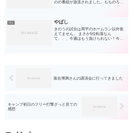
のの番組が放送されました。もちのろん
で録画！娘が途中で電源を切るという暴
挙。落合現ＧＭにホームランを打たれた
りと、ポイントとなった前半が全部飛び
ました。。ムキーー...
やばし
雑談
きのうの試合は周平のホームラン以外覚
えてません。 まさか5位転落なん
て、、、今週はもう負けられない！今フ
ァームの試合見てますが、三ツ俣いいん
じゃないですかね？
落合博満さんの講演会に行ってきました
キャンプ初日のフリー打撃ざっと見ての
感想