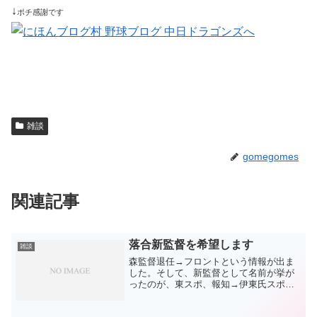
↓
ポチ感謝です
雑談
gomegomes
関連記事
落合新監督を希望します
雑談
森監督退任→フロントという情報が出ま
した。そして、新監督として名前が挙が
ったのが、東スポ、報知→伊東氏スポニ
チ→与田氏正直、想像もしていなかった
名前です。今のところ、伊東氏が有力で