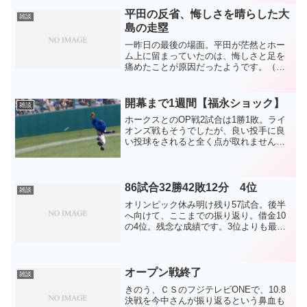
しょうか。ドラゴンズ情報といえば、東
スポか報知なので(笑)私...
平田の反省、悔しさを晴らした大
雑談
島の走塁
一昨日の最後の場面。平田が茫然とホー
ム上に留まっていたのは、悔しさと足を
痛めたことが原因だったようです。（ス
タメン落ちしたことと、私の推測より）
（※11月4日、関連記事を書く際、動画が
消えていたことと、分かりやすい別角度
開幕まで1週間【福永ショック】
雑談
の動画があったことか...
ホークスとのOP戦2試合は1勝1敗。ライ
オンズ戦もそうでしたが、良い投手に良
い投球をされると全く点が取れません。
で、福永が故障。もうこの2戦のトピック
スはこれに尽きます。残念。ここから開
幕に向けて調子を上げてくれればと思っ
ていた矢先。守備の...
86試合32勝42敗12分 4位
雑談
オリンピック休み明け残り57試合。後半
へ向けて、ここまでの振り返り。借金10
の4位。残念な成績です。3位よりも最下
位がすぐ近く。その可能性は十分ありそ
うな流れでした。この長い休みが良いキ
ッカケになれば良いのですが。チーム防
御率は3.31で、...
オープン戦終了
雑談
きのう、ＣＳのフジテレビONEで、10.8
決戦を今中さんが振り返るという鼻血も