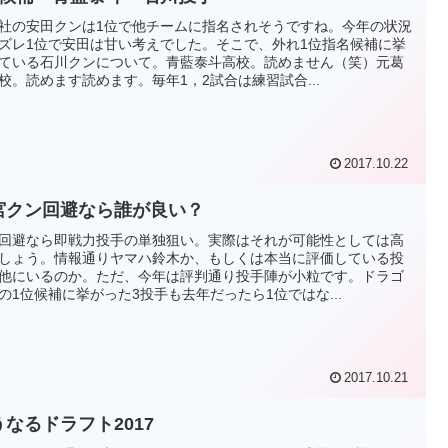
社の安田クンは1位で他チームに指名されそうですね。今年の状況
ズレ1位で安田は甘い考えでした。そこで、外れ1位指名候補に挙
ている石川クンについて。青藍泰斗高校。読めません（笑）元葛
校。読めます読めます。毎年1，2試合は練習試合...
2017.10.22
宮クン回避なら誰が良い？
回避なら即戦力投手の単独狙い。実際はそれが可能性としては高
しょう。情報通りヤマハ鈴木か、もしくは本当に評価している投
他にいるのか。ただ、今年は評判通り投手陣が小粒です。ドラゴ
の1位候補に挙がった3投手も去年だったら1位ではな...
2017.10.21
うなるドラフト2017