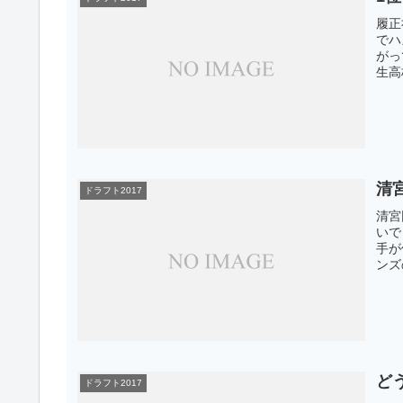
履正
でハ
がっ
生高
清
ドラフト2017
清宮
いで
手が
ンズ
ど
ドラフト2017