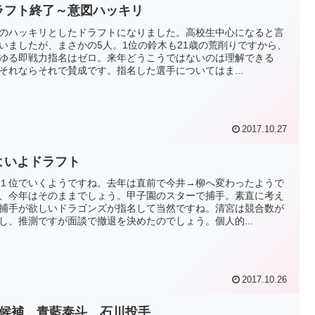
ラフト終了～意図ハッキリ
のハッキリとしたドラフトになりました。高校生中心になると言
いましたが、まさかの5人。1位の鈴木も21歳の荒削りですから、
ゆる即戦力指名はゼロ。来年どうこうではないのは理解できる
それならそれで賛成です。指名した選手についてはま...
2017.10.27
よいよドラフト
１位でいくようですね。去年は直前で今井→柳へ変わったようで
、今年はそのままでしょう。甲子園のスターで捕手。素直に考え
捕手が欲しいドラゴンズが指名して当然ですね。清宮は競合数が
し、推測ですが面談で撤退を決めたのでしょう。個人的...
2017.10.26
位候補 青藍泰斗 石川投手