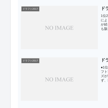
ド
ドラフト2017
1位
によ
が続
も阪
ド
ドラフト2017
●1
フト
ズが
ず、