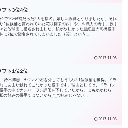
ラフト3位4位
2位で1位候補だった2人を指名。嬉しい誤算となりましたが、それ
り2位候補と言われていた花咲徳栄の西川や、即戦力の野手、投手
々と他球団に指名されました。私が欲しかった亜細亜大高橋投手
神に2位で指名されてしまいました（笑）という...
2017.11.06
ラフト1位2位
位 鈴木博志 ヤマハ中村を外してもう1人の1位候補を獲得。ドラ
前にあまり触れてこなかった投手です。理由としては、ドラゴン
投手の中でナンバーワン評価を下していたから。にもかかわら
私の好みの投手ではないから(^_^;好みじゃない...
2017.11.03