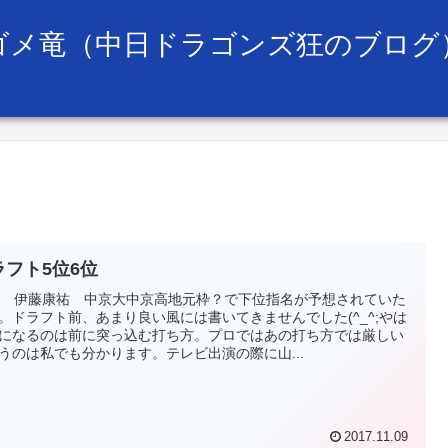
ゴメ竜（中日ドラゴンズ狂のブログ
ラフト5位6位
位 伊藤康祐 中京大中京高地元枠？で下位指名が予想されていた
。ドラフト前、あまり良い風には書いてきませんでした(^_^;やは
になるのは前に突っ込む打ち方。プロではあの打ち方では厳しい
うのは私でも分かります。テレビ出演の際に山...
2017.11.09