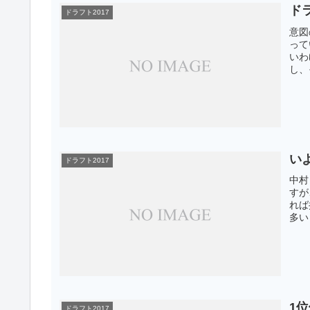
ド
ドラフト2017
意図
って
いわ
し、
い
ドラフト2017
中村
すが
れば
多い
1
ドラフト2017