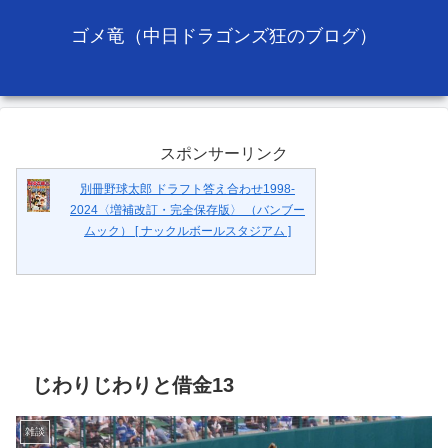
ゴメ竜（中日ドラゴンズ狂のブログ）
スポンサーリンク
別冊野球太郎 ドラフト答え合わせ1998-
2024〈増補改訂・完全保存版〉 （バンブー
ムック） [ ナックルボールスタジアム ]
じわりじわりと借金13
雑談