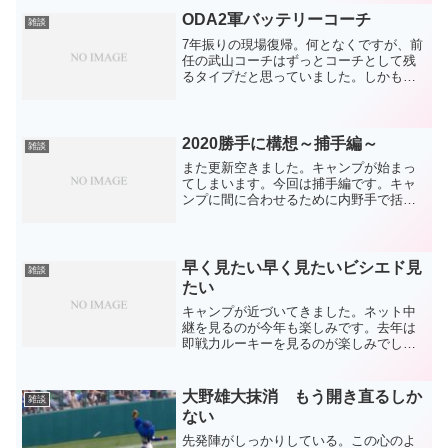
でスタートです。広くても、フェンスが
ODA2軍バッテリーコーチ
雑談
ク〇高くても攻めていきましょ...
7年振りの現場復帰。何となくですが、前
任の武山コーチはずっとコーチとして残
るタイプだと思っていました。しかも、
小田さんは独立リーグや社会人のコーチ
をやったり、ゆーちゅーぶでハゲＣＨを
やったりと、プロ野球の現場とは一線を
引いていると勝手に思っ...
2020勝手に構想～捕手編～
雑談
また更新空きました。キャンプが始まっ
てしまいます。今回は捕手編です。キャ
ンプに間に合わせるために内野手で括り
たいところですが、捕手だけで1回使いま
す。それだけ捕手は重要だし、楽しみが
出てきたポジションです。昨年最もマス
クを被った加藤。正捕手...
早く見たい早く見たいビシエド見
雑談
たい
キャンプが近づいてきました。ネット中
継を見るのが今年も楽しみです。去年は
即戦力ルーキーを見るのが楽しみでし
た。結果、遠藤が一時期活躍しただけで
したが、キャンプで1番良く見えた井領に
はまだまだ期待しています。投手陣では
大野雄大抹消 もう開き直るしか
雑談
野村には出てきてもらわな...
ない
先発陣がしっかりしている。この心のよ