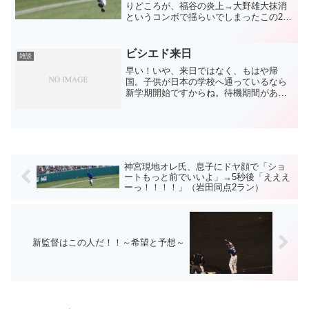
りどころが、福谷の炎上→大野雄大抹消
というコンボで揺らいでしまったこの2日
間。もう開き直るしかありません。体調
不良ということで、もちろん心配ですが
故障よりはショック度合いは低かった。
ビシエド来日
雑談
こうなったら柳が中5日...
早い！いや、来日ではなく、もはや帰
国。子供が日本の学校へ通っているなら
新学期開始ですからね。待機期間があっ
てもキャンプには充分間に合います。こ
んなところが数字以上にファンに愛され
ているんですね。今年は好感度だけでな
く、数字も上げ上げでお願い...
神宮現地オレ氏、息子にドヤ顔で「ショ
ートもっと前でいいよ」→5秒後「えええ
ーっ！！！！」（岩田同点2ラン）
新監督はこの人だ！！～希望と予想～