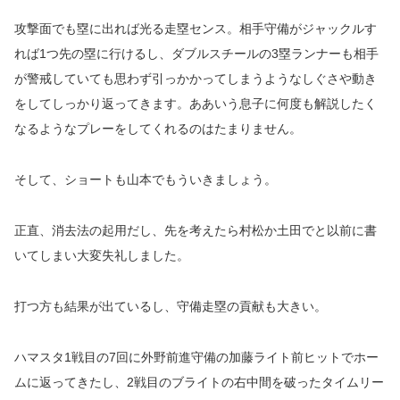
攻撃面でも塁に出れば光る走塁センス。相手守備がジャックルす
れば1つ先の塁に行けるし、ダブルスチールの3塁ランナーも相手
が警戒していても思わず引っかかってしまうようなしぐさや動き
をしてしっかり返ってきます。ああいう息子に何度も解説したく
なるようなプレーをしてくれるのはたまりません。
そして、ショートも山本でもういきましょう。
正直、消去法の起用だし、先を考えたら村松か土田でと以前に書
いてしまい大変失礼しました。
打つ方も結果が出ているし、守備走塁の貢献も大きい。
ハマスタ1戦目の7回に外野前進守備の加藤ライト前ヒットでホー
ムに返ってきたし、2戦目のブライトの右中間を破ったタイムリー