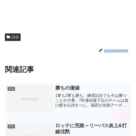
試合
gomegomes
関連記事
勝ちの価値
試合
1軍も2軍も勝ち。練習試合でも今は勝つ
ことが大事。7年連続最下位のチームは負
け癖を払拭すべし。福田が先制アーチと
右中間を破るタイムリー。まあ、打って
くれると思ってましたよ。（内心：打っ
てくれてありがとう！ヒャッホ
ー！！！）それにしても、チー...
ロッテに完敗～リーバス炎上&打
試合
線沈黙