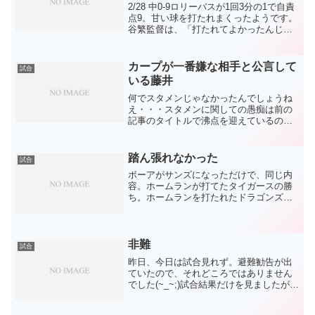
2/28 中0-9ロリーバスが1回3分の1で自責
点9。甘い球を打たれまくったようです。
谷繁監督は、「打たれてよかったんじゃ
ないですか。真ん中に投げればああな
る」本人も、自分のピッチングが出来な
かったと反省していたようなので、これ
カープが一番嫌な相手と公言して
試合
を良い薬にし...
いる藤井
何でスタメンじゃなかったんでしょうね
え・・・スタメンに関しての愚痴は前の
記事のタイトルで沸点を迎えているので
打ち止めにします。今、調子が最も良い
のは藤井と荒木なんですけどね、スタメ
ンじゃないんですね。（愚痴が打ち止め
踏ん張れなかった
試合
になってない）勝ったから...
ボーアがサンズになっただけで、同じ内
容。ホームランが打てたタイガースの勝
ち。ホームランを打たれたドラゴンズの
負け。柳は3回まですばらしい投球。5者
連続三振からの、3ラン被弾。野球は怖い
ですね。サンズの3ラン、近本のタイムリ
ーは、得点圏打率の...
非難
試合
昨日、今日は試合見れず。避難勧告が出
ていたので、それどころではありません
でした(~_~;)試合結果だけを見ましたが、
もし試合見たら1日と全く同じ内容を書い
たでしょう。つまり、何も変わらない。