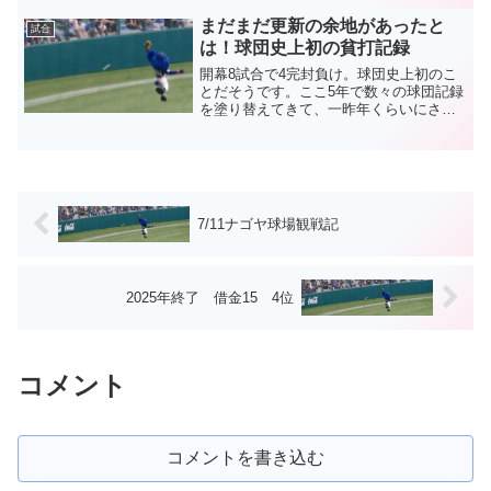
首脳陣に非難が集まるのも当然です。こ
こまで酷い結果...
まだまだ更新の余地があったと
試合
は！球団史上初の貧打記録
開幕8試合で4完封負け。球団史上初のこ
とだそうです。ここ5年で数々の球団記録
を塗り替えてきて、一昨年くらいにさす
がにもう無いだろうと思って、グ〇打線
なんて失礼なことを書いていたのです
が、まさかまだ更新する余地があったな
んて。しかも今年は本当...
7/11ナゴヤ球場観戦記
2025年終了 借金15 4位
コメント
コメントを書き込む