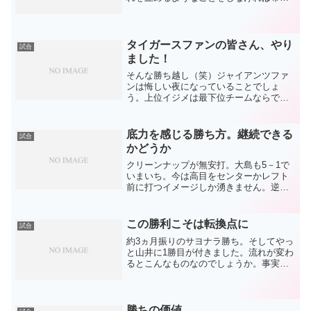
は出てきます。書きたいことがたーくさ
んあります。可能な限り下手な文ですが
書きなぐります。ベイスターズの先発は
ルーキー濵口。いかにもド...
タイガースファンの皆さん、やり
試合
ました！
そんな勝ち越し（笑）ジャイアンツファ
ンは悔しい夜になっていることでしょ
う。上位イジメは最下位チームならでは
のお仕事(´＿｀)今日は8回表からのテレビ
観戦。そこまでの展開は、平田の活躍で
リードを奪い何とか1点リード中。リード
底力を感じる勝ち方。継続できる
試合
した後はお約束のも...
かどうか
クリーンナップが無安打。大島も5－1で
いまいち。今は高目をセンターかレフト
前に打つイメージしか湧きません。逆に
その他の全員が繋がって7得点。じわじわ
と大瀬良を攻めて5回6回に一気に崩し
た。チーム全体で勝った。そんな勝ち
この勝利こそは転換点に
試合
方。こうなるときのうの...
約3ヵ月振りのサヨナラ勝ち。そしてやっ
と山井に1勝目が付きました。流れが変わ
るとこんなものなのでしょうか。事実上
の監督解任というこれ以上無いくらい荒
業でしたが。試合内容は相変わらずで、
しかも相手は怪我人だらけ。とてもポジ
れるような内容ではあ...
勝ちの価値