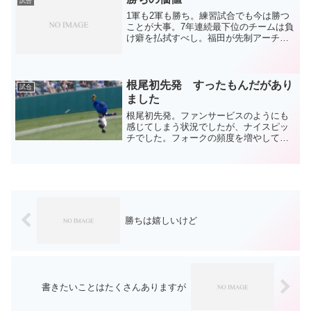
試合
1軍も2軍も勝ち。練習試合でも今は勝つ
ことが大事。7年連続最下位のチームは負
け癖を払拭すべし。福田が先制アーチと
右中間を破るタイムリー。まあ、打って
くれると思ってましたよ。（内心：打っ
てくれてありがとう！ヒャッホ
ー！！！）それにしても、チー...
根尾初先発 すったもんだがあり
試合
ました
根尾初先発。ファンサービスのようにも
感じてしまう状況でしたが、ナイスピッ
チでした。フォークの頻度を増やして、
投球の幅が出てコントロールも安定した
ようです。そして、みんなが思ったであ
ろうこと。打撃が良くなった！前後の石
橋と岡林も良かったことで...
勝ちは嬉しいけど
書きたいことはたくさんありますが