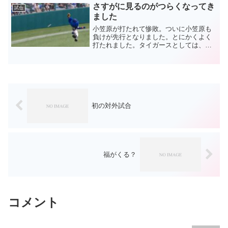
いう発言になるのでしょう...
さすがに見るのがつらくなってき
試合
ました
小笠原が打たれて惨敗。ついに小笠原も
負けが先行となりました。とにかくよく
打たれました。タイガースとしては、カ
ープが猛追してくる中で負けられない。
ドラゴンズ相手には落とせないという気
概を感じました。初戦から小笠原を粉砕
して心を折りにきた。そん...
初の対外試合
福がくる？
コメント