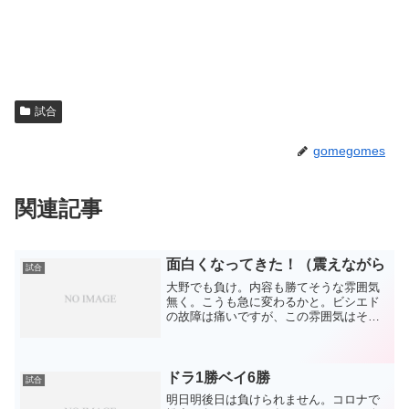
試合
gomegomes
関連記事
面白くなってきた！（震えながら
試合
大野でも負け。内容も勝てそうな雰囲気
無く。こうも急に変わるかと。ビシエド
の故障は痛いですが、この雰囲気はその
前から。今年の甲子園は何かがあったと
いうことにして、ナゴヤドームで切り替
えるしかありません。そんな意味で今日
の試合が大事。なんとなく...
ドラ1勝ベイ6勝
試合
明日明後日は負けられません。コロナで