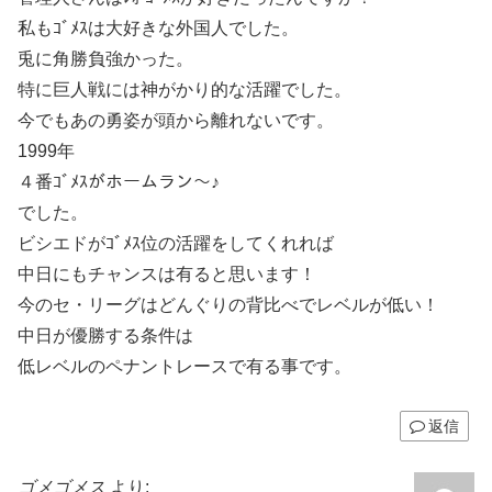
私もｺﾞﾒｽは大好きな外国人でした。
兎に角勝負強かった。
特に巨人戦には神がかり的な活躍でした。
今でもあの勇姿が頭から離れないです。
1999年
４番ｺﾞﾒｽがホームラン～♪
でした。
ビシエドがｺﾞﾒｽ位の活躍をしてくれれば
中日にもチャンスは有ると思います！
今のセ・リーグはどんぐりの背比べでレベルが低い！
中日が優勝する条件は
低レベルのペナントレースで有る事です。
返信
ゴメゴメス
より: