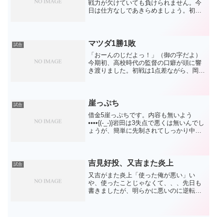
戦力が欠けていても負けられません。今
日は仕方なしであきらめましょう。初回
から今永がキレキレでした。ひとつだ
け、勝つには1点勝負という空気の中で、
みつまたのあのプレーは残念でした。チ
ャージも弱かったし、送球...
マツダ1勝1敗
試合
「おーんのじだよっ！」（御の字だよ）
今期初、高校時代の監督の口癖が頭に響
き渡りました。初戦は1点差ながら、岡野
のジエンゴ以外ほぼ完璧に抑えられた完
敗。結果的に勝つためには1失点まででし
たが、岡野の特徴が今年も変わらず出て
しまいました。良い球...
崖っぷち
試合
借金5崖っぷちです。内容も無いよう
••••{(-_-)}岩田は3失点で悪くは無いんでし
ょうが、簡単に先制されてしっかり中押
しされたので印象は悪いですね。いい意
味でも悪い意味でもこれくらいかなあと
想像した通りのピッチング。だったら小
熊を見たい...
吉見好投、又吉また炎上
試合
又吉がまた炎上「使った俺が悪い」い
や、使ったことじゃなくて、、、先日も
書きましたが、明らかに悪いのに逆転さ
れるまで放置するのが悪いんでしょ。使
ったからには1イニング任せるのがポリシ
ーのようです。だから使ったのが悪いと