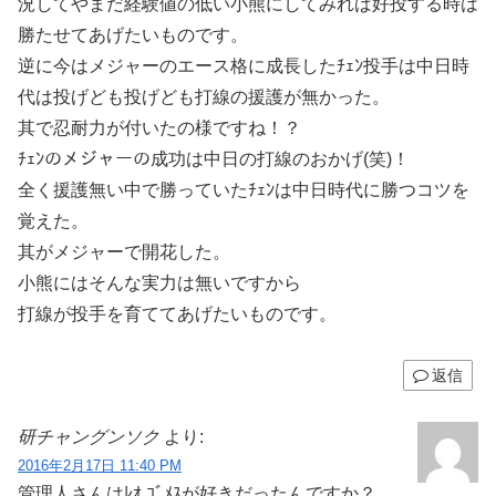
況してやまだ経験値の低い小熊にしてみれば好投する時は
勝たせてあげたいものです。
逆に今はメジャーのエース格に成長したﾁｪﾝ投手は中日時
代は投げども投げども打線の援護が無かった。
其で忍耐力が付いたの様ですね！？
ﾁｪﾝのメジャーの成功は中日の打線のおかげ(笑)！
全く援護無い中で勝っていたﾁｪﾝは中日時代に勝つコツを
覚えた。
其がメジャーで開花した。
小熊にはそんな実力は無いですから
打線が投手を育ててあげたいものです。
返信
研チャングンソク
より:
2016年2月17日 11:40 PM
管理人さんはﾚｵ ｺﾞﾒｽが好きだったんですか？