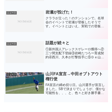
も書いた通り、ナゴヤドームが本拠地と
はいえ、やはり長打の打てる選手は貴
重。そこで、期待...
岩瀬が投げた！
ニュース
クララが立った！のテンションで。名球
会のイベントで岩瀬が登板したそうで
す。イベントとはいえ、実戦での登板は1
年5ヵ月振り。昨年のキャンプから全く投
げられなかった事を考えれば大きな出来
事です。谷繁監督が受けて、順調だと太
鼓判を押したようで一安...
話題が続々と
ニュース
①新外国人アレックスゲレーロ獲得へ②
三ツ間支配下登録③岩崎たつろー育成契
約④西川、久本が打撃投手に⑤Ｄｅ山口
とＦＡ交渉していた⑥平田の財布見つか
る①先日、野手はビシエドだけで十分、
交渉中の1人は保険でもと書きました。
が、なかなかの実績を持つ...
山川FA宣言→中田オプトアウト
ニュース
権行使
FA宣言の締め切り日。山川選手が宣言し
ました。SBで決まりでしょうが、僅かな
可能性を、、、と、色々と好き勝手書こ
うと思っていました。が、朝起きたら中
田選手が自由契約を選択したというニュ
ースが！？ちょっと理解が追いついてい
ないので、整理してし...