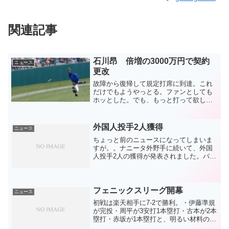
関連記事
石川昂 倍増の3000万円で契約
ニュース
更改
故障から復帰して規定打席に到達。これ
だけでもようやっとる。ファンとしても
ホッとした。でも、もっと打って欲しか
った。期待が莫大なだけに、そんなシー
ズンでした。本人のコメントも大雑把に
まとめればそんな感じ。具体的に20本、
外国人投手2人獲得
ニュース
90打点という数字を出...
ちょっと前のニュースになってしまいま
すが。。ナニータ外野手に続いて、外国
人投手2人の獲得が発表されました。バル
デスとリーバス。地味すぎる！結局また
格安ドミニカクジかよ！という声がたく
さん聞こえます。外野手のナニータもそ
うですが、5億の予算は...
フェニックスリーグ開幕
ニュース
初戦は楽天相手に7-2で勝利。・伊藤準規
が完投・周平が3安打1本塁打・古本が2本
塁打・赤坂が1本塁打と、明るい材料の多
い初戦となったようです。終盤戦に何度