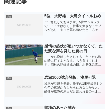
関連記事
5位 大野雄、大島タイトルおめ
試合
ごぶさたしております。5位のショック
で・・・ではなく、仕事で大きなトラブ
ルがあり、やっと落ち着いたところで
す。4位を4位をと唱え、見たかった甲子
園2試合もリアルタイムで見られませんで
した（泣その2試合に連敗し、結局5位。
順位的には定位置に収...
感情の起伏が追いつかなくて、た
試合
だ変な声を発した夏の日
ここから逆転したとしても、だったら柳
の時に打てよとなる。もう負けてしま
え。岡林の記録達成の日、お盆休み真っ
只中の日曜日。9回まで先発がノーヒット
ノーランしていて、今年自責点ゼロのラ
イデルを出して負ける。もう、持ってな
岩瀬1000試合登板、浅尾引退
試合
さすぎて、酷いを通り越し...
浅尾が引退を発表。昨年の1軍登板無しと
今年の状況からしたら仕方なしかなと。
酷使が故障の原因だと言われるのもまあ
仕方なし。そうなのかもしれないし、そ
うじゃないかもしれない。前にも書きま
したが、そんなに使われてなくても故障
する人もいるし。でも、...
収穫のあった試合
試合