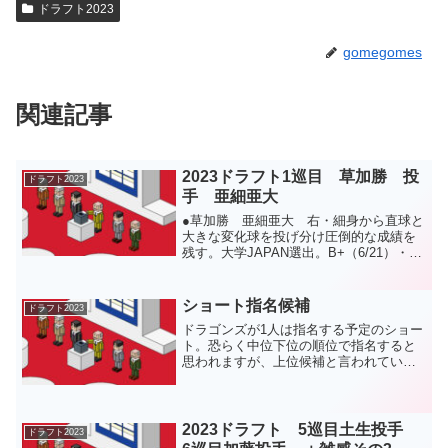
ドラフト2023
gomegomes
関連記事
2023ドラフト1巡目 草加勝 投
ドラフト2023
手 亜細亜大
●草加勝 亜細亜大 右・細身から直球と
大きな変化球を投げ分け圧倒的な成績を
残す。大学JAPAN選出。B+（6/21）・ア
メリカ遠征、壮行試合の使われ方から評
価が高いと受け取れる。秋も抑えれば上
位確定か。B+（8/29）・秋リーグ2周目
ショート指名候補
ドラフト2023
初戦の...
ドラゴンズが1人は指名する予定のショー
ト。恐らく中位下位の順位で指名すると
思われますが、上位候補と言われている
選手も含めて一覧ページから抜粋しま
す。～～～～～～～～～＜高校生＞●中澤
恒貴 八戸学院光星 遊撃手 右・大型
ショート。大きな構えか...
2023ドラフト 5巡目土生投手
ドラフト2023