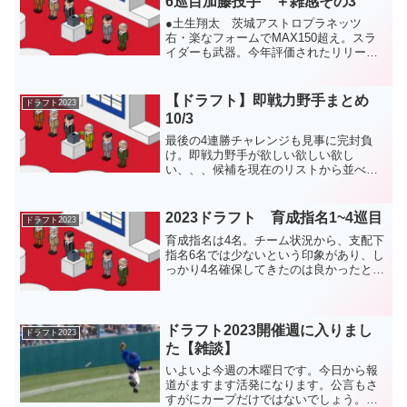
6巡目加藤投手 ＋雑感その3
●土生翔太 茨城アストロプラネッツ
右・楽なフォームでMAX150超え。スラ
イダーも武器。今年評価されたリリーフ
タイプ。C+（9/9）●加藤竜馬 東邦ガ
ス 右(ノーマーク）5巡目、6巡目は独立
リーグと社会人から投手を指名。若狭ア
【ドラフト】即戦力野手まとめ
ドラフト2023
ナウンサーに...
10/3
最後の4連勝チャレンジも見事に完封負
け。即戦力野手が欲しい欲しい欲し
い、、、候補を現在のリストから並べま
す。～～～～～～～～～～●辻本倫太郎
仙台大 遊撃手 右・腰が低く野性味の
ある目立つ守備。打撃はクラウチングホ
2023ドラフト 育成指名1~4巡目
ドラフト2023
ームだがしっかり振れてパン...
育成指名は4名。チーム状況から、支配下
指名6名では少ないという印象があり、し
っかり4名確保してきたのは良かったと思
います。ただ、4人ともノーマークだった
選手でした。（汗）●日渡騰輝 茨城アス
トロプラネッツ 捕手 左打巧みなキャ
ッチングと強肩...
ドラフト2023開催週に入りまし
ドラフト2023
た【雑談】
いよいよ今週の木曜日です。今日から報
道がますます活発になります。公言もさ
すがにカープだけではないでしょう。ド