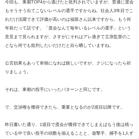
今回も、東都TOP4から逃げたと批判されていますが、普通に度会
もそうそう出てこないレベルの選手ですからね。社会人3年目でこ
れだけ活躍できて評価が高いのは福留さん以来ですから。もう何
年前だって話です。「度会なんて毎年いるレベルの選手」という
意見まで見られますが、さすがにそれはアレ過ぎて立浪監督のこ
となら何でも批判したいだけだと自ら晒していますね。
公言効果もあって単独になれば嬉しいですが、クジになったら祈
りましょう。
それは、東都の投手にいったパターンと同じです。
で、交渉権を獲得できたら、重要となるのが2巡目以降です。
昨日書いた通り、1巡目で度会が獲得できてしまえばもう後は残っ
ている中で良い投手の頭数を揃えることと、遊撃手、捕手を1人ず