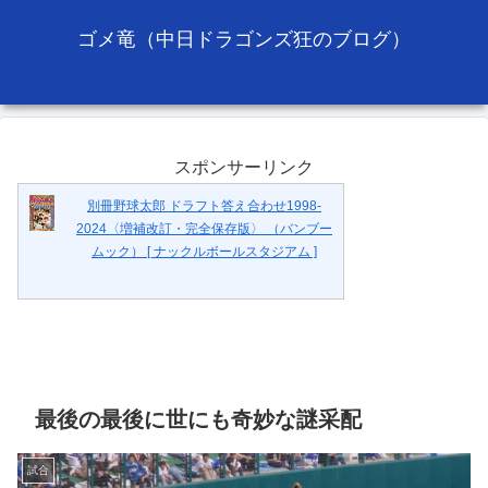
ゴメ竜（中日ドラゴンズ狂のブログ）
スポンサーリンク
別冊野球太郎 ドラフト答え合わせ1998-
2024〈増補改訂・完全保存版〉 （バンブー
ムック） [ ナックルボールスタジアム ]
最後の最後に世にも奇妙な謎采配
試合