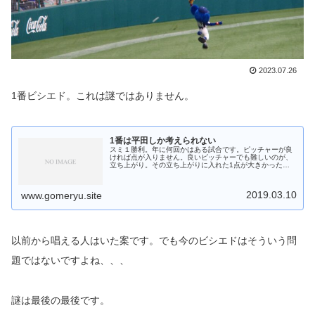
2023.07.26
1番ビシエド。これは謎ではありません。
1番は平田しか考えられない
スミ１勝利。年に何回かはある試合です。ピッチャーが良
ければ点が入りません。良いピッチャーでも難しいのが、
立ち上がり。その立ち上がりに入れた1点が大きかった。
それがスミ１勝利。というわけで、先頭打者の出塁という
のがとても重要なのが野球。そこに...
2019.03.10
www.gomeryu.site
以前から唱える人はいた案です。でも今のビシエドはそういう問
題ではないですよね、、、
謎は最後の最後です。