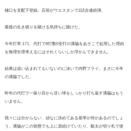
樋口を支配下登録。石垣がウエスタンで2試合連続弾。
最後の生き残りを賭ける気持ちに賭けた。
今年打率.171、代打で8打数0安打の溝脇をあそこで起用した理由
を無理矢理考えるにはそれくらいしか浮かんできません。
結果は追い込まれてもいないのに泳いで内野フライ。まさに今年
の溝脇でした。
昨年の代打で一振り目から甘い球をしっかり打ち返す溝脇はもう
いません。
我々には分からない、頑なに決めてある基準が何かあるのでしょ
う。溝脇がこの状態でも上に居続けていたり、駿太が切り札で使