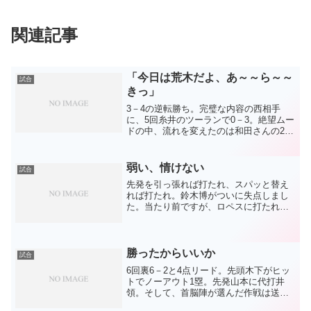
関連記事
「今日は荒木だよ、あ～～ら～～
試合
きっ」
3－4の逆転勝ち。完璧な内容の西相手
に、5回糸井のツーランで0－3。絶望ムー
ドの中、流れを変えたのは和田さんの2ラ
ンでした。やっぱりやっぱり痛感した1発
の威力。そして、逆転した8回。先頭でヒ
ットを放ち、すかさずスチールを決めた
弱い、情けない
試合
荒木。1点負け...
先発を引っ張れば打たれ、スパッと替え
れば打たれ。鈴木博がついに失点しまし
た。当たり前ですが、ロペスに打たれた
ことより先頭からの2連続四球がいけませ
んでした。もったいない四球や守備のミ
スは失点に繋がります。ノーアウト1，2
塁からフィルダースチ...
勝ったからいいか
試合
6回裏6－2と4点リード。先頭木下がヒッ
トでノーアウト1塁。先発山本に代打井
領。そして、首脳陣が選んだ作戦は送り
バントでした。4点差あっても安心しな