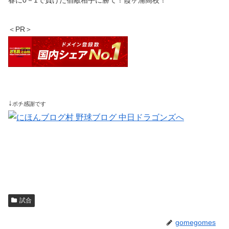
春に0－1で負けた宿敵相手に勝て！霞ヶ浦高校！
＜PR＞
↓
ポチ感謝です
試合
gomegomes