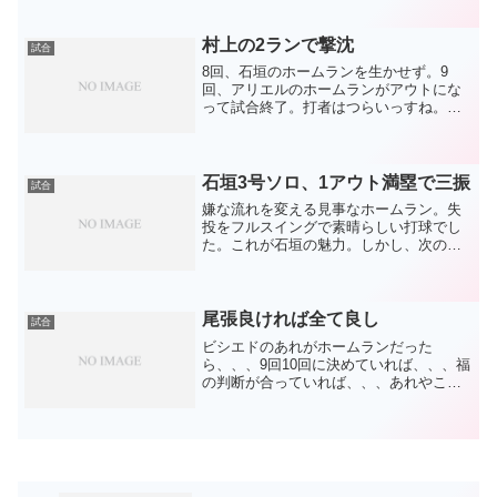
い、もう1点欲しい。その1点をとりにい
くのだという強い意志表示でしょう。も
う、首脳陣が1点取...
村上の2ランで撃沈
試合
8回、石垣のホームランを生かせず。9
回、アリエルのホームランがアウトにな
って試合終了。打者はつらいっすね。村
上はポンポンとこの球場で点が入るホー
ムラン打ちますけどね。引退試合でした
が、ヤクルトさんは優勝が懸かってま
す。ガチで当たり前です。に...
石垣3号ソロ、1アウト満塁で三振
試合
嫌な流れを変える見事なホームラン。失
投をフルスイングで素晴らしい打球でし
た。これが石垣の魅力。しかし、次の打
席は1アウト満塁で三振。最後の空振りは
教科書通り。あそこで真っ直ぐが来るの
か？という。ただ、だからといって当て
にいくバッティングはし...
尾張良ければ全て良し
試合
ビシエドのあれがホームランだった
ら、、、9回10回に決めていれば、、、福
の判断が合っていれば、、、あれやこれ
や、、、すべてが吹き飛びました。12回
表であきらめて買い物に出掛けた私がバ
カでした！( ´Д`)もう、今日は大島。恐れ
入りました。栗...