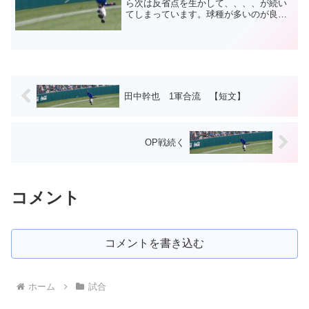
ら次は反省点を生かして、、、、が続い
てしまっています。球種が多いのが良さ
ですが、抜け球が多くて組み立てができ
ません。困った捕手と投げたい球が合わ
ないので首を振る場面も目立ちます。押
し出しの場面も首を振っ...
田中幹也 1軍合流 【短文】
OP戦続く
コメント
コメントを書き込む
ホーム
試合