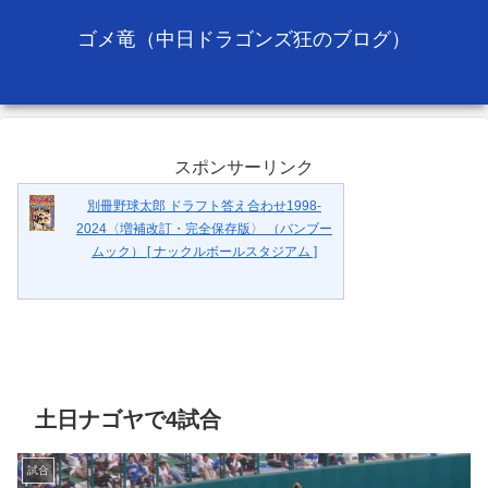
ゴメ竜（中日ドラゴンズ狂のブログ）
スポンサーリンク
別冊野球太郎 ドラフト答え合わせ1998-
2024〈増補改訂・完全保存版〉 （バンブー
ムック） [ ナックルボールスタジアム ]
土日ナゴヤで4試合
試合