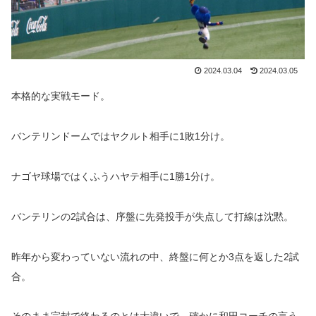
2024.03.04
2024.03.05
本格的な実戦モード。
バンテリンドームではヤクルト相手に1敗1分け。
ナゴヤ球場ではくふうハヤテ相手に1勝1分け。
バンテリンの2試合は、序盤に先発投手が失点して打線は沈黙。
昨年から変わっていない流れの中、終盤に何とか3点を返した2試
合。