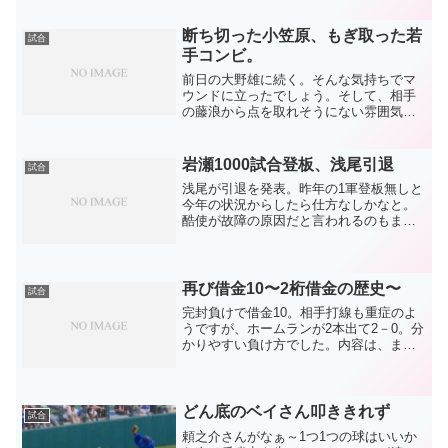
ャーに手も足も出ず。打率1位2位を欠い
ては仕方なしと諦め...
断ち切った小笠原、もぎ取った若
試合
手コンビ。
前日の大野雄に続く。そんな気持ちでマ
ウンドに立ったでしょう。そして、相手
の藤浪から点を取れそうにない雰囲気。4
回の大ピンチは1点もやれない場面でし
た。そこで見事なベストピッチ。試合を
通して高さのミスが少なかったのです
岩瀬1000試合登板、浅尾引退
試合
が、この場面で、絶妙な高...
浅尾が引退を発表。昨年の1軍登板無しと
今年の状況からしたら仕方なしかなと。
酷使が故障の原因だと言われるのもまあ
仕方なし。そうなのかもしれないし、そ
うじゃないかもしれない。前にも書きま
したが、そんなに使われてなくても故障
する人もいるし。でも、...
再び借金10〜2桁借金の歴史〜
試合
完封負けで借金10。相手打線も重症のよ
うですが、ホームランが2本出て2－0。分
かりやすい負け方でした。内容は、また
もや録画が18分で終了していて見れず^^;
ネットの情報を見ると、遠藤と桂以外は
見所が無かったようですね。見れなかっ
たけど、ま、...
どん底のベイさん叩ききれず
試合
頼之介さんがなぁ～1つ1つの球はいいか