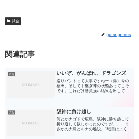
試合
gomegomes
関連記事
いいぞ、がんばれ、ドラゴンズ
試合
送りバントって大事ですねー（爆）今の
福田、そして中継ぎ陣の状態あってこそ
です。これだけ勝負強い結果を出してい
るなら、ホームランは我慢しましょう(笑)
投手陣もほぼ完ぺきでした。小笠原は思
えば被弾癖があったのですが、今日の被
弾は坂本を褒めるべき...
阪神に負け越し
試合
何とかナゴドで広島、阪神に勝ち越して
折り返して欲しかったのですが、、、ま
さかの大島とルナの離脱。1戦目はよく勝
ってくれましたが、結局負け越しとなっ
てしまいました。特に3戦目はメッセンジ