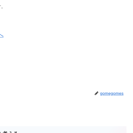
す。
gomegomes