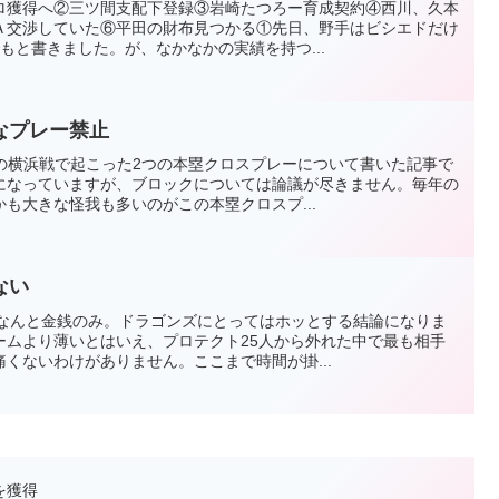
ロ獲得へ②三ツ間支配下登録③岩崎たつろー育成契約④西川、久本
Ａ交渉していた⑥平田の財布見つかる①先日、野手はビシエドだけ
もと書きました。が、なかなかの実績を持つ...
なプレー禁止
めの横浜戦で起こった2つの本塁クロスプレーについて書いた記事で
になっていますが、ブロックについては論議が尽きません。毎年の
も大きな怪我も多いのがこの本塁クロスプ...
ない
、なんと金銭のみ。ドラゴンズにとってはホッとする結論になりま
ームより薄いとはいえ、プロテクト25人から外れた中で最も相手
くないわけがありません。ここまで時間が掛...
を獲得