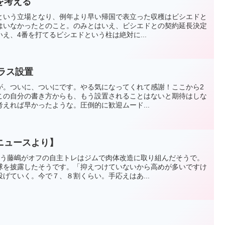
を考える
という立場となり、例年より早い帰国で表立った収穫はビシエドと
はいなかったとのこと。のみとはいえ、ビシエドとの契約延長決定
え、4番を打てるビシエドという柱は絶対に...
テラス設置
が。ついに、ついにです。やる気になってくれて感謝！ここから2
この自分の書き方からも、もう設置されることはないと期待はしな
えれば早かったような。圧倒的に歓迎ムード...
ニュースより】
狙う藤嶋がオフの自主トレはジムで肉体改造に取り組んだそうで。
球を披露したそうです。「抑えつけていないから高めが多いですけ
げていく。今で７、８割くらい。手応えはあ...