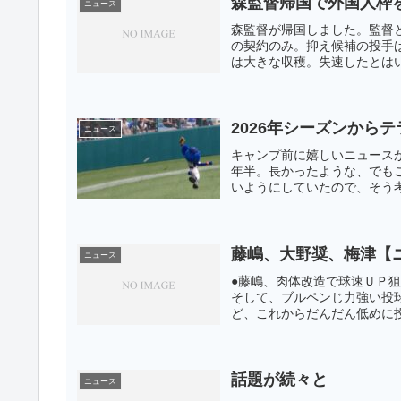
森監督帰国で外国人枠
ニュース
森監督が帰国しました。監督
の契約のみ。抑え候補の投手
は大きな収穫。失速したとはい
2026年シーズンから
ニュース
キャンプ前に嬉しいニュース
年半。長かったような、でも
いようにしていたので、そう考
藤嶋、大野奨、梅津【
ニュース
●藤嶋、肉体改造で球速ＵＰ
そして、ブルペンじ力強い投
ど、これからだんだん低めに投
話題が続々と
ニュース