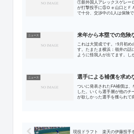
①新外国人アレックスゲレー
が打撃投手に⑤Ｄｅ山口とＦ
で十分、交渉中の1人は保険で
来年から本塁での危険
ニュース
これは大賛成です。↑9月初
す。たまたま横浜：嶺井の話
ように怪我人が出てます。しか
選手による補償を求め
ニュース
ついに発表されたFA補償は
した。いくら選手層が他のチ
が欲しかった選手を獲られて痛
現役ドラフト 楽天の伊藤投手