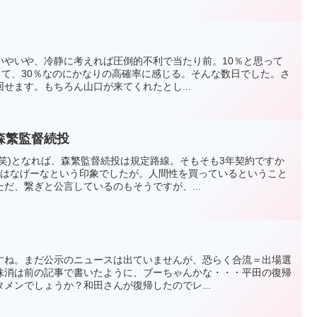
いやいや、冷静に考えれば圧倒的不利で当たり前。10％と思って
って、30％なのにかなりの高確率に感じる。そんな数日でした。さ
せます。もちろん山口が来てくれたとし...
森繁監督続投
笑)となれば、森繁監督続投は規定路線。そもそも3年契約ですか
年はなげーなという印象でしたが。人間性を買っているということ
だ、繋ぎと公言しているのもそうですが、...
すね。まだ公示のニュースは出ていませんが、恐らく合流＝出場選
抹消は前の記事で書いたように、ブーちゃんかな・・・平田の復帰
メンでしょうか？和田さんが復帰したのでレ...