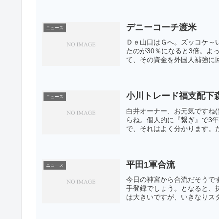
デニーコーチ渡米
ニュース
Ｄｅ山口はＧへ。ズッコケ～
たのが30％になると3倍。よ
て、その資金を外国人補強に回
小川トレード福支配下
ニュース
白井オーナー、お元気ですね(
らね。個人的に『繋ぎ』で3
で、それはよく分かります。た
平田1軍合流
ニュース
今日の神宮から合流だそうで
手登録でしょう。となると、
は大きいですが、いきなりスタ