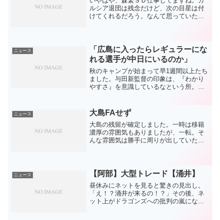
いやはや、森繁ＳＤ仕事してますね。ガ
ルシア退団は残念だけど、次の目星は付
けてくれるだろう。なんて思っていた
ら、もう決まってました(笑)動画をちょろ
っと見た限りでは、ガルシアよりもパワ
ーがありそう。ガルシアはメンタルやら
総合的に良いピッチャー...
「広島に入ったらレギュラーにな
ニュース
れる選手が中日にいるのか」
秋のキャンプが始まって早1週間以上たち
ました。与田新監督の印象は、『わかり
やすさ』を意識しているなという所。本
人もそれを意識していると公言していま
す。自分は難しいことを言えないからな
どと、うまいこと言ってますが(笑)雰囲気
大島FAせず
ニュース
も解説時代と変わら...
大島の残留が確定しました。一時は移籍
濃厚の雰囲気もありましたが、一転。そ
んな雰囲気は勝手に周りが出していただ
けかもしれませんが（笑）大島のコメン
トを読むと、最初から希望は残留だった
ことは明らかです。私たちが思っている
以上に地元というファクタ...
【阿部】大型トレード【涌井】
ニュース
昼休みにネットを見ると驚きの見出し。
「え！？涌井が来るの！？」その後、ネ
ット上がドラゴンズへの批判の嵐になっ
ているのを見て、ああ、大きなトレード
は久々だなあと実感しました。主力級の