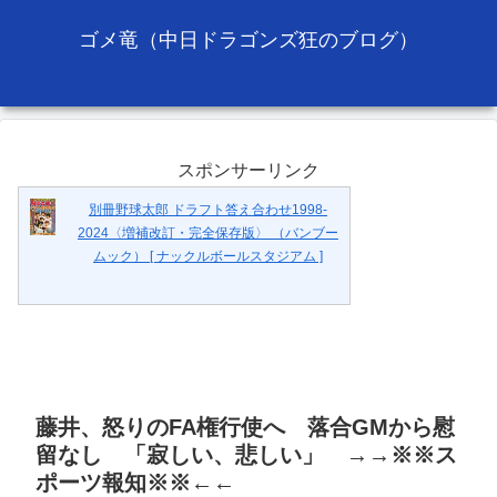
ゴメ竜（中日ドラゴンズ狂のブログ）
スポンサーリンク
別冊野球太郎 ドラフト答え合わせ1998-
2024〈増補改訂・完全保存版〉 （バンブー
ムック） [ ナックルボールスタジアム ]
藤井、怒りのFA権行使へ 落合GMから慰
留なし 「寂しい、悲しい」 →→※※ス
ポーツ報知※※←←