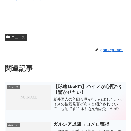
ニュース
gomegomes
関連記事
【球速166km】ハイメが心配^^;
ニュース
【驚かせたい】
新外国人の入団会見が行われました。ハ
イメの強気発言が次々と紹介されてい
て、心配です^^;余計な心配だといいので
すが、何となくコケるパターンの外国人
臭がしてきました。失礼ですが、写真を
見ると、見た目も（笑）一方、ノルベル
ガルシア退団→ロメロ獲得
ニュース
トは見た目良い感じです...