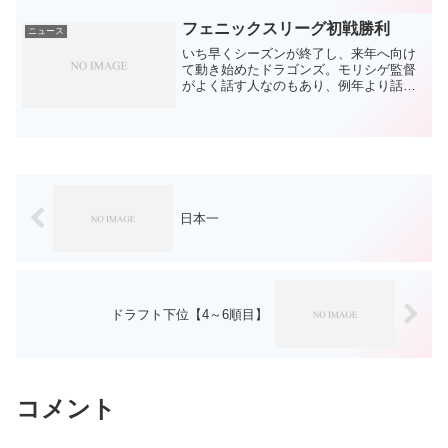
トレードは2003年の山崎武⇔平井以来。
そりゃあ私のようなオ...
フェニックスリーグ初戦勝利
ニュース
いち早くシーズンが終了し、来年へ向け
て動き始めたドラゴンズ。モリシゲ監督
がよく話す人なのもあり、例年より話題
が多い気がします。秋季練習、コーチ人
事、戦力外通告、ドラフト情報、FA動
向、、、気になる話題ばかりですが、今
日フェニックスリーグが開...
日本一
ドラフト下位【4～6順目】
コメント