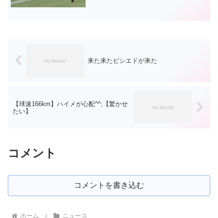
は、まず上林選手獲得に絞って1つ記事を
挙げます。きのうの記事にも書きました
が、YouTube『qooninTV』の密着動画を
見...
来た来たビシエドが来た
【球速166km】ハイメが心配^^;【驚かせ
たい】
コメント
コメントを書き込む
ホーム
ニュース