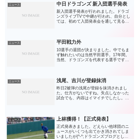
た、正真正銘の優良助っ...
中日ドラゴンズ 新入団選手発表
ニュース
新入団選手発表が行われました。ドラゴ
ンズライブTVで中継が行われ、自分とし
ては、初めて入団発表会を通して見るこ
とができました。全体としては、やはり
社会人出身中心なので、みんな落ち着い
ているなーという印象。初めて通して見
たと言っておいて何です...
平田戦力外
ニュース
10選手の退団が決まりました。中でもま
ず触れたいのは当然平田選手。17年間。
当然、ドラゴンズを代表する選手です。
今年、代打の切り札として起用され、甲
子園で久々に平田らしいホームラン。本
当に嬉しかったし、復活を信じました。
しかし、その後は結果...
浅尾、吉川が登録抹消
ニュース
昨日2被弾の浅尾が登録を抹消されまし
た。仕方がないですね。失点しなかった
試合でも、内容はイマイチでしたし。故
障した場所が場所だけに、復活は難しい
かもしれません。浅尾の故障は酷使した
せいだという声が当然多いのですが、原
因を議論する意味って何？...
上林獲得！【正式発表】
ニュース
正式発表きました。どえらい他球団のニ
ュースがいくつも出てかき消されてしま
いましたが(^-^;ドラゴンズブログとして