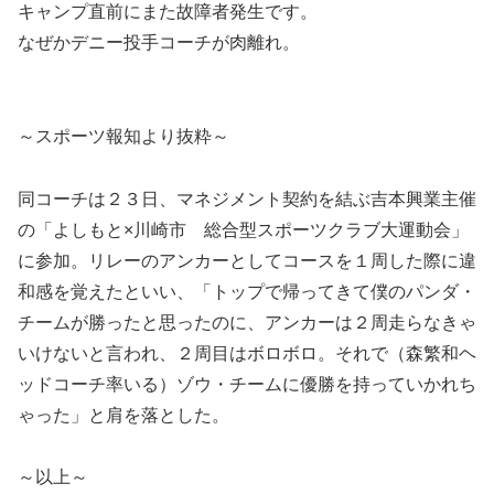
キャンプ直前にまた故障者発生です。
なぜかデニー投手コーチが肉離れ。
～スポーツ報知より抜粋～
同コーチは２３日、マネジメント契約を結ぶ吉本興業主催
の「よしもと×川崎市 総合型スポーツクラブ大運動会」
に参加。リレーのアンカーとしてコースを１周した際に違
和感を覚えたといい、「トップで帰ってきて僕のパンダ・
チームが勝ったと思ったのに、アンカーは２周走らなきゃ
いけないと言われ、２周目はボロボロ。それで（森繁和ヘ
ッドコーチ率いる）ゾウ・チームに優勝を持っていかれち
ゃった」と肩を落とした。
～以上～