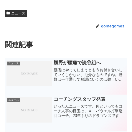
ニュース
gomegomes
関連記事
勝野が腰痛で読谷組へ
ニュース
腰痛はやってしまうともうお付き合いし
ていくしかない、厄介なものですね。勝
野は一年通して順調にいくのは難しいと
割り切って、この時期で良かったと振り
返られるように読谷からしっかり階段を
登る前に階段を補強して下さい。セット
アッパー候補にも挙がって...
コーチングスタッフ発表
ニュース
いったんニュースです。何といってもコ
ーチ人事の目玉は、Ａ．パウエル打撃巡
回コーチ。23年ぶりのドラゴンズです
か、そうですか。そりゃあもう私もオッ
サンです。3年連続首位打者という文句な
しの成績を残し、人間性も素晴らしかっ