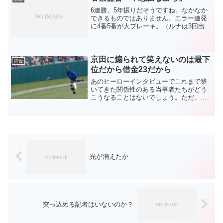
6連勝。5年振りだそうですね。なかなか
できるものではありません。エラー連発
に4番5番が大ブレーキ。（ルナは3回出塁
してますが）それでも勝ってしまいまし
た。まさに不思議な勝ち。勝ったのでエ
ラーについては忘れましょう（笑）エル
ちゃん打ったしOK...
京田に煽られて笑えないのは最下
試合
位だから借金23だから
あのヒーローインタビューでこれまで築
いてきた関係性のある当事者たちがどう
こうなることはないでしょう。ただ、フ
ァンが笑えないのは笑えない状況だか
ら。京田を叩くより、そんな状況のドラ
ゴンズを叩くべき。京田からの叱咤にす
ら思えてしまいます。そんな...
光が消えたか
突っ込める記者はいないのか？