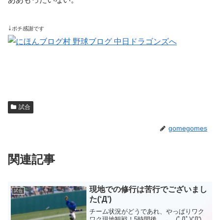
↓
ポチ感謝です
試合
gomegomes
関連記事
現地での修行は苦行でございまし
試合
た(‘Д’)
チーム状況がどうであれ、やっぱりワク
ワク現地観戦！5時間後 → (ﾟДﾟ)('Д')