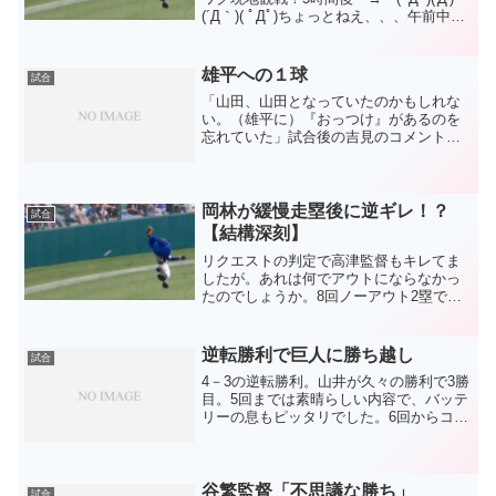
(´Д｀)( ﾟДﾟ)ちょっとねえ、、、午前中に
通り過ぎた草野球大会の方がグラウンド
に活気がありましたね。なんでまたこん
なに全員揃って不調？？？崩れて
雄平への１球
試合
る？？...
「山田、山田となっていたのかもしれな
い。（雄平に）『おっつけ』があるのを
忘れていた」試合後の吉見のコメント。
痛い、痛い１球となってしまいました。
神宮でなければ、、風がなければ、、で
も、神宮で風がレフト方向へ強めに吹い
ていた状況。ランナー２人...
岡林が緩慢走塁後に逆ギレ！？
試合
【結構深刻】
リクエストの判定で高津監督もキレてま
したが。あれは何でアウトにならなかっ
たのでしょうか。8回ノーアウト2塁での
岡林の走塁はハッキリとした緩慢走塁。
そんなに飛び出した感覚は無く、余裕で
戻れると思ってしまったのでしょうね。
逆転勝利で巨人に勝ち越し
試合
そして、ベースに入った...
4－3の逆転勝利。山井が久々の勝利で3勝
目。5回までは素晴らしい内容で、バッテ
リーの息もピッタリでした。6回からコン
トロールが乱れはじめて7回につかまりま
した。四球連発の乱れではなく、逆球や
失投が多くなるのが山井の特徴。最近は
序盤にそれが出...
谷繁監督「不思議な勝ち」
試合