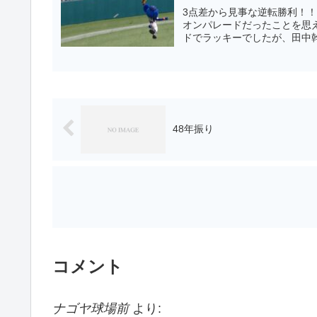
3点差から見事な逆転勝利！
オンパレードだったことを思
ドでラッキーでしたが、田中幹
48年振り
コメント
ナゴヤ球場前
より: