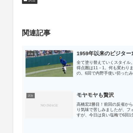
関連記事
1959年以来のビジター
試合
全て塗り替えていくスタイル
得点圏は11－1。何も変わり
の。6回で内野手使い切ったみ
モヤモヤも贅沢
試合
高橋宏2勝目！前回の反省か
り気味で苦しみましたが、フ
すが、今日は良い塩梅で6回1