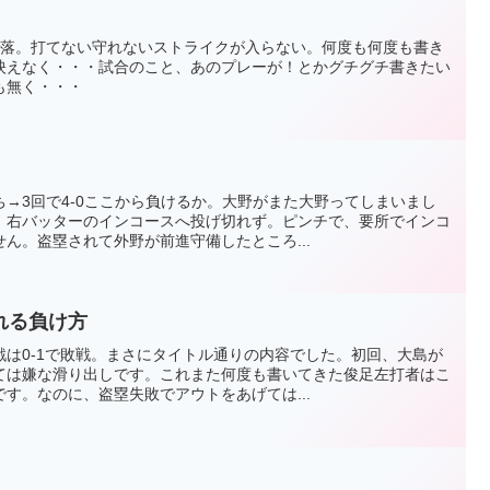
転落。打てない守れないストライクが入らない。何度も何度も書き
映えなく・・・試合のこと、あのプレーが！とかグチグチ書きたい
も無く・・・
→3回で4-0ここから負けるか。大野がまた大野ってしまいまし
。右バッターのインコースへ投げ切れず。ピンチで、要所でインコ
ん。盗塁されて外野が前進守備したところ...
れる負け方
は0-1で敗戦。まさにタイトル通りの内容でした。初回、大島が
ては嫌な滑り出しです。これまた何度も書いてきた俊足左打者はこ
す。なのに、盗塁失敗でアウトをあげては...