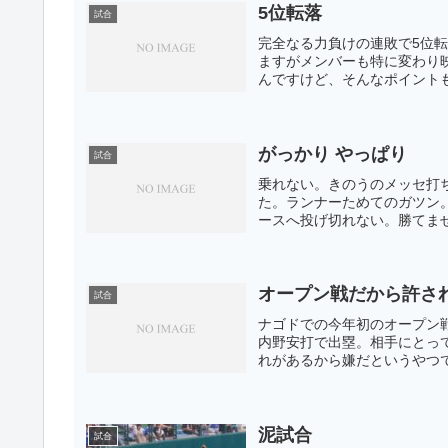
5位転落
試合
完全なる力負けの連敗で5位
ますがメンバーも特に変わり
んですけど、そんなポイント
がっかり やっぱり
試合
乗れない。きのうのメッセ打ち
た。ランナーためてのガツン
ースへ投げ切れない。勝てませ
オープン戦だから許さ
試合
ナゴドでの今年初のオープン戦
内野安打で出塁。相手にとっ
れがあるから嫌だというやつで
泥試合
試合