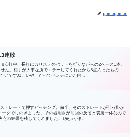
gomegomes
13連敗
。8安打中、長打はカリステのバットを折りながらの2ベース1本。
ません。相手が大事な所でエラーしてくれたから3点入ったもの
たいですね。いや、だってベンチにいた内...
らストレートで押すピッチング。前半、そのストレートが引っ掛か
ォークでしのぎました。その器用さが前回の反省と表裏一体なので
失点の結果を残してくれました。1失点がま...