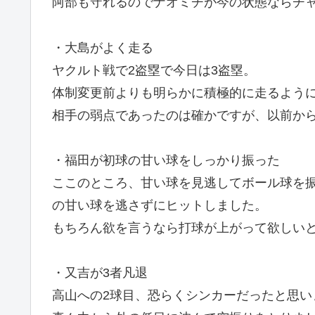
阿部も守れるのでナオミチが今の状態ならチ
・大島がよく走る
ヤクルト戦で2盗塁で今日は3盗塁。
体制変更前よりも明らかに積極的に走るよう
相手の弱点であったのは確かですが、以前か
・福田が初球の甘い球をしっかり振った
ここのところ、甘い球を見逃してボール球を
の甘い球を逃さずにヒットしました。
もちろん欲を言うなら打球が上がって欲しい
・又吉が3者凡退
高山への2球目、恐らくシンカーだったと思い