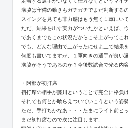
定着する選手がいなくて仕方なくというマイ
溝脇は守備の動きもガチガチでまだ判断する
スイングを見ても非力感はもう無く１軍にい
ただ、結果を出す実力がついたかといえば、
であくまでもこの状況だからこそ上がってこ
でも、どんな理由で上がったにせよ上で結果
何度も書いてますが、１軍向きの選手が良い
溝脇がそうであるのか？今後数試合で光る内
・阿部が初打席
初打席の相手が藤川ということで完全に格負け
それでも何とか喰らえついていこうという姿
ただ、手打ちかなあ・・・たまにライト前ヒ
まだ初打席なので次に注目します。