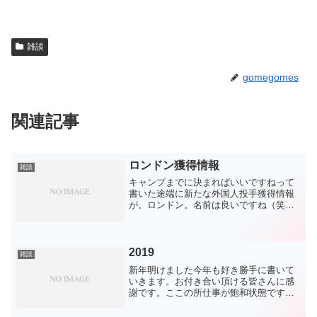
雑談
gomegomes
関連記事
ロンドン獲得情報
雑談
キャンプまでに決まればいいですねって
書いた途端に新たな外国人投手獲得情報
が。ロンドン。名前は良いですね（笑）
動画を見ましたが、以前阪神から移って
きたバルデスがパッと浮かんできまし
た。バルデスを良い意味でも悪い意味で
も荒くした感じ。バルデスよ...
2019
雑談
新年明けました今年も好き勝手に書いて
いきます。お付き合い頂ける皆さんに感
謝です。ここの所仕事が飽和状態です
が、そんな時こそ更新頻度を上げていき
たいと、新年に意気込んでいます。（上