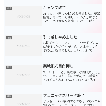
げるとは言っていない）久々に首脳陣が
一新されて、期待の膨らむ2...
キャンプ終了
雑談
あっという間に2月が終わりました。谷繁
監督が言っていた通り、ケガ人が出なか
ったことは大きな収穫。しかし、明るい
話題も少なかったキャンプだったかな
と。。～捕手～木下の加入で争いは激し
くなりました。が、抜ける選手がいない
点で変わり無し。抜けると...
引っ越しやめました
雑談
お恥ずかしいことに、、、ワードプレス
に移行したのですが、色々と上手くいか
ずに心が折れました。というわけで、ラ
イブドアブログさん今後もよろしくお願
いします！1記事だけ書きましたが、見て
下さった皆さん、振り回してしまい申し
訳ございません。改めて...
実戦形式目白押し
雑談
9日10日11日と、実戦形式が目白押しでし
た。11日には紅白戦。残念ながら時間が
とれずにどれもほんのちょいしか見れて
ません。ちょい見た中での感想はまず、
ビシエドの弱点がやっぱり気になるこ
と。実戦形式になればなるほど体が前に
出てしまいます。打...
フェニックスリーグ終了
雑談
どうも、DAZN解約するのを忘れてヘコみ
気味です。フェニックスリーグが終了し