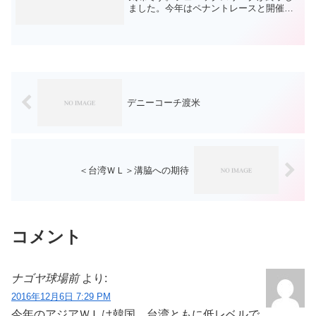
ました。今年はペナントレースと開催が
被ったこともあり、あまり話題にならな
かった印象があります。そして、ドラゴ
ンズは6勝10敗の10位。3試合連続完封負
けなどもあって...
デニーコーチ渡米
＜台湾ＷＬ＞溝脇への期待
コメント
ナゴヤ球場前
より:
2016年12月6日 7:29 PM
今年のアジアＷＬは韓国、台湾ともに低レベルで