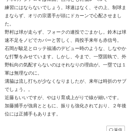
練習にはならないでしょう。球速はなく、その上、制球ま
まならず、オリの宗選手が頭にドカーンで心配させまし
た。
野村は球が走らず、フォークの連投でごまかし。鈴木は球
速不足をノビでカバーと苦しく、両投手来年も赤信号。
石岡が駿足とロッテ福浦のデビュー時のような、しなやか
な打撃をみせています。しかし、今まで、一塁固執で、外
野転向の気配すらないのはそれなりの理由が。一塁では１
軍は無理なのに。
溝脇は流し打ちが少なくなりましたが、来年は時折のサブ
でしょう。。
近藤もいいですが、やはり育成上がりで線が細いです。
加藤捕手が強肩とともに、振りも強化されており、２年後
位には正捕手もあります。
返信