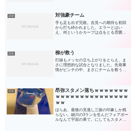
これが少なかったから苦しかった。8月4
打点とか、対ベイスターズ.187とか、結
果に表れてい...
対強豪チーム
試合
手も足も出ず完敗。吉見への期待も初回
から打ち砕かれました。エラーとはい
え、何というかカープは点をとる雰囲気
があるのです。ただただ力の差を感じる
試合。私たちが高校時代、強豪高に勝て
なかったように。「向こうは全員野球推
薦だしぃ〜」と、言い訳。ジ...
柳が救う
試合
打線もメッセの立ち上がりをとらえ、ま
さに理想的な試合となりました。先発事
情がピンチの中、まさにチームを救うピ
ッチングとなった柳。とにかく怪我なく
このままローテを守って下さいと願うの
みです。止まらない周平。こんなにも好
不調ってあるものなのかと...
昂弥スタメン落ちｗｗｗｗｗｗｗ
試合
ｗｗｗｗｗｗｗｗｗｗｗｗｗｗｗ
ｗｗ
ほらあ、最後の見逃し三振の印象しか残
らない。細川の3ランを生んだフォアボー
ルなんて宇宙の果て。にしてもスタメン
外すとは思わなかったなあ、すげーな。
もうね、こうなったら終わりなんです
が、本当に今日は負けろと思いました。