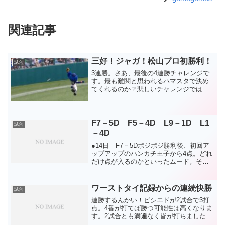
関連記事
三好！ジャガ！松山プロ初勝利！
試合
3連勝。さあ、最後の4連勝チャレンジで
す。最も難関と思われるハマスタで決め
てくれるのか？悲しいチャレンジではあ
りますが、5位死守と共にやってもらいま
しょう。東京ドーム最終戦は終盤に逆転
し、勝利。戸郷がそのまま投げていれば
完封でしたが、ジャイ...
F7－5D F5－4D L9－1D L1
試合
－4D
●14日 F7－5Dポジポジ勝利後、初回ア
ップアップのハンカチ王子から4点。どれ
だけ点が入るのかといったムード。そし
て先発は涙の勝利で復活期待の大野。さ
すがに楽勝かと思いました。が、なんと
その後9回までノーヒット( ﾟДﾟ)大野もま
ワーストタイ記録からの連続快勝
試合
た前の大...
連勝するんかい！ビシエドが2試合で3打
点。4番が打てば勝つ可能性は高くなりま
す。2試合とも満遍なく皆が打ちました
が、やっぱり4番です。繰り返しますが、