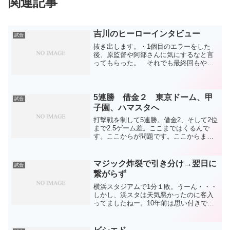
関連記事
吉川のヒーローインタビュー
試合
抜き出します。・1個目のエラーをした
後、原監督や阿部さんに気にするなと言
ってもらった。 それでも最終回もやっ
てしまったのは自分の足りない部分なの
で直したい。・ドラゴンズではいつもエ
ラーして怒られていたので、その点では
成長を見せられなかった。...
5連勝 借金２ 東京ドーム、甲
試合
子園、ハマスタへ
打撃戦を制して5連勝。借金2、そして2位
まで2.5ゲーム差。ここまではくるんで
す。ここからが問題です。ここからまた
失速するのがパターン。そして、日程も
それを予感させる３連続ビジター。投手
陣が変わらず踏ん張って、当たってきた
マジック炸裂で引き分け→翌日に
試合
打線が打つ。当たり...
繋がらず
横浜スタジアムで1分１敗。うーん・・・
しかし、浜スタは天気悪かったのに客入
ってましたねー。10年前は思い付きで当
日行っても余裕で良い席で見られたので
すが、もう今はそうはいきませんね。自
分の状況も思い付きで行けるものではな