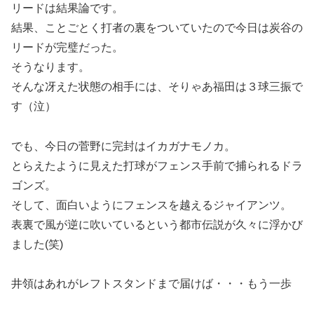
リードは結果論です。
結果、ことごとく打者の裏をついていたので今日は炭谷の
リードが完璧だった。
そうなります。
そんな冴えた状態の相手には、そりゃあ福田は３球三振で
す（泣）
でも、今日の菅野に完封はイカガナモノカ。
とらえたように見えた打球がフェンス手前で捕られるドラ
ゴンズ。
そして、面白いようにフェンスを越えるジャイアンツ。
表裏で風が逆に吹いているという都市伝説が久々に浮かび
ました(笑)
井領はあれがレフトスタンドまで届けば・・・もう一歩