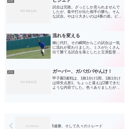
ビシエド
試合
くなってますが(;´...
試合は完敗。ざっとしか見られませんで
したが、集中打が出た相手の勝ち。そん
な試合。やはり大きいのは4番の差。ビシ
エドが4番として全く働けていません。打
球が上がりません。4番が非得点圏で単打
を打ったところでねえ、、、序盤のラン
ナー1塁で繋いだヒ...
流れを変える
試合
柳に代打。その瞬間からこの試合は一気
に流れが変わりました。ミスがたくさん
出て勝てる試合を落としたと立浪監督も
反省していましたが、それが出ずに5連勝
してきた。そしてこの試合も同じような
勝ち方が見えていた。それなのに、一気
に流れを変えてしまった...
ガーバー、ガバガバやんけ！
試合
甲子園3連戦は、1敗1分け1雨。1敗1分け
は得失点差1。ちょっと違えば2勝できた
ような内容でした。色々ありましたが、
それだけに逆にタイガースとの力の差、
貯金15と借金5の差を感じました。そのち
ょっとが大きな差なんですよね。で、
色々ありました...
5連勝、そして久々のトレード