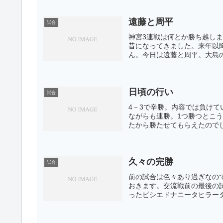
遠藤と周平
試合
神宮3連戦は何とか勝ち越しま
昔になってきました。来年以
ん。今日は遠藤と周平。大島の
日頃の行い
試合
4－3で辛勝。内容では負け
ながらも連勝。1つ勝つとこ
たから勝たせてもらえたのでし
久々の完勝
試合
前の試合は色々あり過ぎなの
おきます。交流戦前の最後の
ったビシエドナニータヒラータ