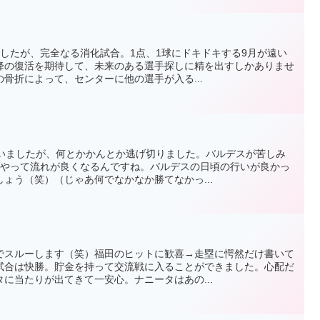
したが、完全なる消化試合。1点、1球にドキドキする9月が遠い
降の復活を期待して、未来のある選手探しに精を出すしかありませ
骨折によって、センターに他の選手が入る...
ていましたが、何とかかんとか逃げ切りました。バルデスが苦しみ
うやって流れが良くなるんですね。バルデスの日頃の行いが良かっ
ょう（笑）（じゃあ何でなかなか勝てなかっ...
でスルーします（笑）福田のヒットに歓喜→走塁に愕然だけ書いて
試合は快勝。貯金を持って交流戦に入ることができました。心配だ
に当たりが出てきて一安心。ナニータはあの...