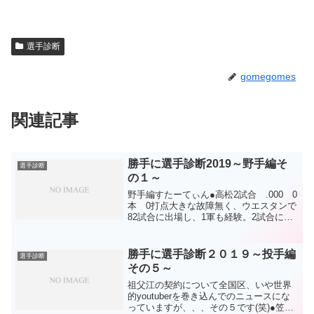
選手診断
gomegomes
関連記事
勝手に選手診断2019～野手編そ
選手診断
の１～
野手編すたーてぃん●高松2試合 .000 0
本 0打点大きな故障無く、ウエスタンで
82試合に出場し、1軍も経験。2試合に代
走で出場して、前に進んでいる感は有
り。ただ、これだけウエスタンで出場し
て盗塁5はショックな数字。盗塁が上手く
勝手に選手診断２０１９～投手編
選手診断
ないってこ...
その５～
祖父江の契約について全国区、いや世界
的youtuberを巻き込んでのニュースにな
っていますが、、、その５です(笑)●笠原