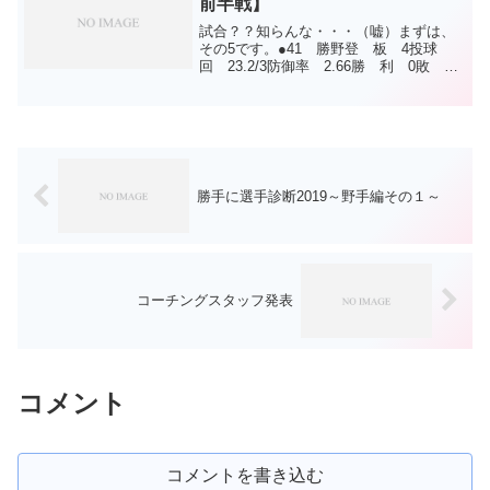
前半戦】
試合？？知らんな・・・（嘘）まずは、
その5です。●41 勝野登 板 4投球
回 23.2/3防御率 2.66勝 利 0敗
戦 1ﾎ ｰ ﾙ ﾄﾞ 0セーブ 0奪三振
7.61⇒故障で出遅れたにも関わらず、
OP戦終盤に使わずにはいられない素晴...
勝手に選手診断2019～野手編その１～
コーチングスタッフ発表
コメント
コメントを書き込む