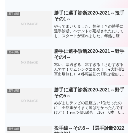
8試合3勝2敗、防御率5.71。2桁勝利を期
待した今季でしたが、登板数8というのが
全て。怪我ではないのですが、逆に難し
勝手に選手診断2020-2021～投手
選手診断
い...
その1～
やってまいりました、恒例！？の勝手に
選手診断。ペナントが延期されたにして
も、スタートが遅れました。年越し確定
です。よって、2020-2021です。毎日更新
目指してスタートです。フォートナイト
とダビスタの誘惑に負けそう！（人間失
勝手に選手診断2020-2021～野手
選手診断
格）●小笠原4...
その4～
寒い、寒過ぎる、寒すぎる！さむすぎる
んです！サムシングエルス！！●大野奨1
軍出場無しＦＡ移籍後初の1軍出場無し。
ＦＡ獲得時は捕手がいない状況で、大野
奨の復活に賭けることは賛成でした。し
かし、復活できなかったことは残念。そ
勝手に選手診断2020-2021～野手
選手診断
れでも経験を買われ試...
その5～
めざましテレビの星座占い1位だったの
に、全然事がうまく運ばなかったんです
けど！！●三ツ俣8試合 .167 0本 0点
キャンプＯＰ戦は打でアピールしたもの
の、収束。セカンドショートを守れると
いうだけで生き残っている感じですが、
投手編～その5～【選手診断2022
選手診断
セカンドショート...