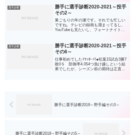
痒いがさすがにもう変えることは難しい
ので。●宇佐見お手本のような打撃は魅力
勝手に選手診断2020-2021～投手
選手診断
だがOP戦後半は失速...
その2～
巣ごもりの年の瀬です。それでも忙しい
ですね。テレビの録画も溜まってるし、
YouTubeも見たいし、フォートナイトと
ダビスタもやりたいし。あー忙しい。
（続・人間失格）●谷元36試合1勝3敗
0S13H 防御率3.60移籍後3年間は数字を
勝手に選手診断2020-2021～投手
選手診断
落として...
その6～
仕事初めでしたｲﾔｯﾎｰｲ!●松葉15試合3勝7
敗0Ｓ 防御率4.054つ負け越しという結
果でしたが、シーズン前の期待は正直ゼ
ロだったので、これだけ投げて3つ勝った
だけでもようやっとる。しかも、数字以
上に貢献しました。序盤の投球は救世主
と表...
勝手に選手診断2019～野手編その3～
勝手に選手診断2019～野手編その5～