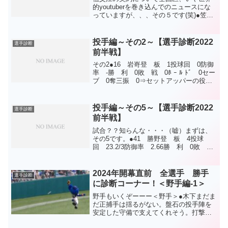
的youtuberを巻き込んでのニュースにな
っていますが、、、その５です(笑)●笠原
8試合3勝2敗、防御率5.71。2桁勝利を期
待した今季でしたが、登板数8というのが
全て。怪我ではないのですが、逆に難し
投手編～その2～【選手診断2022
選手診断
い...
前半戦】
その2●16 岩嵜登 板 1投球回 0防御
率 -勝 利 0敗 戦 0ﾎ ｰ ﾙ ﾄﾞ 0セー
ブ 0奪三振 0⇒セットアッパーの役割
を勝ち取り開幕、即故障。 これ以上無
いくらいの『ほらね』を頂きました。
OP戦で力強い投球を見せてくれました
投手編～その5～【選手診断2022
選手診断
が...
前半戦】
試合？？知らんな・・・（嘘）まずは、
その5です。●41 勝野登 板 4投球
回 23.2/3防御率 2.66勝 利 0敗
戦 1ﾎ ｰ ﾙ ﾄﾞ 0セーブ 0奪三振
7.61⇒故障で出遅れたにも関わらず、
OP戦終盤に使わずにはいられない素晴...
2024年開幕直前 全選手 勝手
選手診断
に診断コーナー！＜野手編-1＞
野手もいくぞーーー＜野手＞●木下まだま
だ正捕手は揺るがない。盤石の投手陣を
安定した守備で支えてくれそう。打撃は
相変わらず力を生かし切れていなくて歯