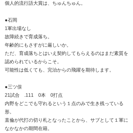
個人的流行語大賞は、ちゅんちゅん。
●石岡
1軍出場なし
故障続きで育成落ち。
年齢的にもさすがに厳しいか。
ただ、育成落ちとはいえ契約してもらえるのはまだ素質を
認められているからこそ。
可能性は低くても、完治からの飛躍を期待します。
●三ツ俣
21試合 .111 0本 0打点
内野をどこでも守れるという１点のみで生き残っている
形。
直倫が代打の切り札となったことから、サブとして１軍に
なかなかの期間在籍。