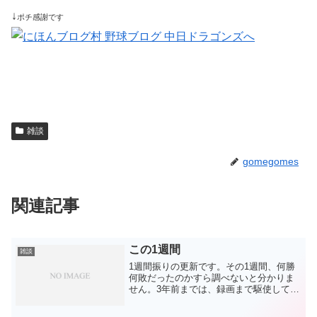
↓
ポチ感謝です
雑談
gomegomes
関連記事
この1週間
雑談
1週間振りの更新です。その1週間、何勝
何敗だったのかすら調べないと分かりま
せん。3年前までは、録画まで駆使してほ
ぼ全試合、スカパーで見ていたのに。。
来年どう立て直すのかにもう興味は移っ