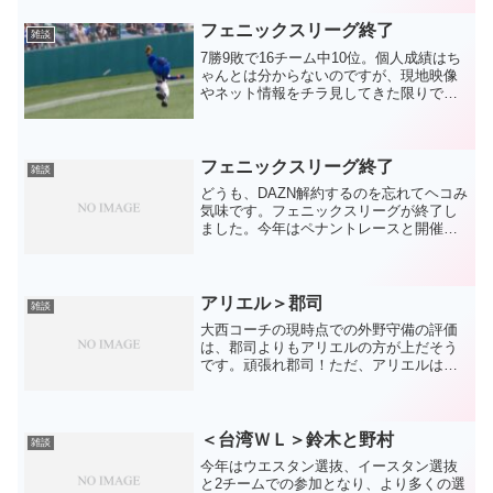
てます。が、こんな状況でもあまり若手
を使いませんね。毎年...
フェニックスリーグ終了
雑談
7勝9敗で16チーム中10位。個人成績はち
ゃんとは分からないのですが、現地映像
やネット情報をチラ見してきた限りで
は、野手で目立っていたのはブライト。3
本のホームランを含む大暴れだった印象
です。走塁で悪い意味で暴れていなかっ
たのかが気になると...
フェニックスリーグ終了
雑談
どうも、DAZN解約するのを忘れてヘコみ
気味です。フェニックスリーグが終了し
ました。今年はペナントレースと開催が
被ったこともあり、あまり話題にならな
かった印象があります。そして、ドラゴ
ンズは6勝10敗の10位。3試合連続完封負
けなどもあって...
アリエル＞郡司
雑談
大西コーチの現時点での外野守備の評価
は、郡司よりもアリエルの方が上だそう
です。頑張れ郡司！ただ、アリエルは外
野を守れないし、守る気もないと言われ
ていた昨年までを考えると、アリエルが
外野で使えそうだと評価されていること
を嬉しい驚きとしましょう...
＜台湾ＷＬ＞鈴木と野村
雑談
今年はウエスタン選抜、イースタン選抜
と2チームでの参加となり、より多くの選