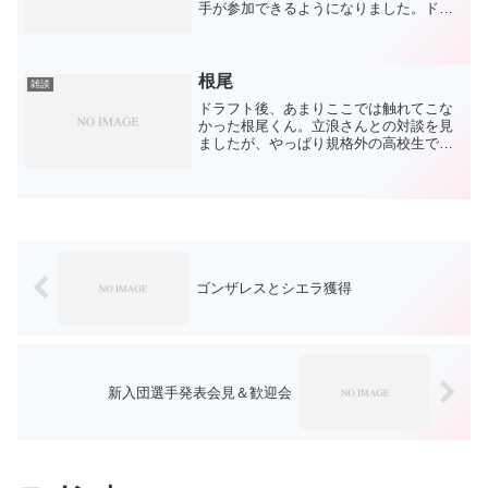
手が参加できるようになりました。ドラ
ゴンズからも期待の選手たちが参加して
いて注目の大会。今ではネットに編集さ
れた動画がアップされていてとてもとて
もありがたい！ドラゴン...
根尾
雑談
ドラフト後、あまりここでは触れてこな
かった根尾くん。立浪さんとの対談を見
ましたが、やっぱり規格外の高校生です
ね。ドラフト前からマスコミに散々取り
上げられていて、見慣れてしまった感が
ありますが、改めて。。こんなしっかり
した子、いるんだなあと(...
ゴンザレスとシエラ獲得
新入団選手発表会見＆歓迎会