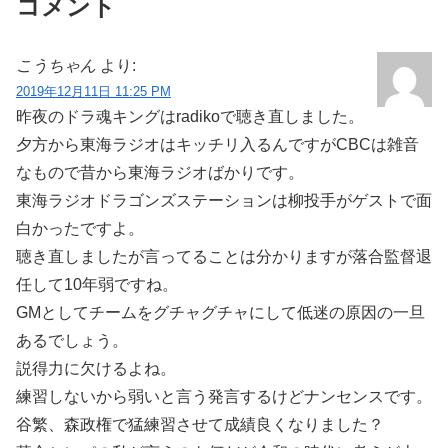
コメント
こうちゃん
より:
2019年12月11日 11:25 PM
昨夜のドラ魂キングはradikoで聴き直しました。
夕方から東海ラジオはキッチリ入るんですがCBCは雑音
なもので昔から東海ラジオばかりです。
東海ラジオドラゴンズステーションは柳投手がゲストで面
白かったですよ。
聴き直しましたが言ってることは分かりますが落合監督退
任して10年弱ですね。
GMとしてチームをグチャグチャにして低迷の原因の一旦
あるでしょう。
説得力に欠けるよね。
練習しないから弱いと言う発言するけどナンセンスです。
谷繁、森政権で猛練習させて成績良くなりました？