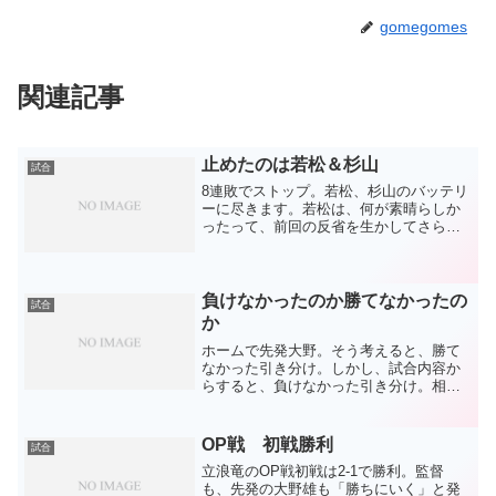
gomegomes
関連記事
止めたのは若松＆杉山
試合
8連敗でストップ。若松、杉山のバッテリ
ーに尽きます。若松は、何が素晴らしか
ったって、前回の反省を生かしてさらに
レベルアップしたこと。絶対に高目には
投げないぞという姿勢と、その通り投げ
られるコントロール。チェンジアップを
意識させて真っ直ぐで抑...
負けなかったのか勝てなかったの
試合
か
ホームで先発大野。そう考えると、勝て
なかった引き分け。しかし、試合内容か
らすると、負けなかった引き分け。相手
のミス2つでもらったチャンスで2得点。
その後も、とにかく打てね～そんな空気
の中、最も打てね～雰囲気だった平田に
OP戦 初戦勝利
試合
タイムリーが出ました。...
立浪竜のOP戦初戦は2-1で勝利。監督
も、先発の大野雄も「勝ちにいく」と発