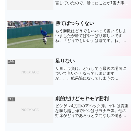
言していたので、勝ったことが1番大事。
投げださない事、逃げ出さない事、信じ
抜く事は2の次です。内容は・・・重い試
合でした(^-^;でも、強い逆風の中での試
合だったので...
勝てばつらくない
試合
もう勝敗はどうでもいいって書いてしま
いましたが勝てばやっぱり嬉しいです
ね。「どうでもいい」は嘘です。ね、ば
やし。メヒアの緊急降板で、そうきたか
と先発陣苦境の連続を嘆いたのですが、
中継ぎ陣が救ってくれました。前日打ち
まくり、先頭の近本を筆頭に...
足りない
試合
サヨナラ負け。どうしても最後の場面に
ついて言いたくなってしまいます
が、、、結果論になってしまうの
で、、、でもやっぱり言いたい。好調の
鵜久森と勝負するかなあ・・・右のセッ
トアッパーがいるならともかく、出した
のが佐藤だし。。。まあ、佐藤に期待
劇的だけどモヤモヤ勝利
試合
し...
ビシゲレ4度目のアベック弾。ゲレは貴重
な勝ち越し弾でビシはサヨナラ弾。他の
打席がどうであろうと文句なしの働きで
す。雅人が2本のタイムリー。どうした雅
人(笑)2本目のなんて素晴らしいポテン。
以前、直倫のタイムリーポテンも絶賛し
ましたが、タイム...