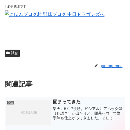
↓
ポチ感謝です
試合
gomegomes
関連記事
固まってきた
試合
楽天に6-0で快勝。ビシアルにアベック弾
（死語？）が出たりと、開幕へ向けて野
手陣も仕上がってきました。そして、投
手陣も中継ぎ陣が安定してきて陣容が見
えてきました。先発は、今日も良かった