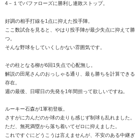
4－１でバファローズに勝利し連敗ストップ。
好調の相手打線を1点に抑えた投手陣。
ここ数試合を見ると、やはり投手陣が最少失点に抑えて勝
つ。
そんな野球をしていくしかない雰囲気です。
その柱となる柳が6回1失点で心配無し。
解説の田尾さんのおっしゃる通り、最も勝ちを計算できる
存在。
週の最後、日曜日の先発を1年間担って欲しいですね。
ルーキー石森が1軍初登板。
さすがに力んだのか球の走りも感じず制球も乱れました。
ただ、無死満塁から落ち着いてゼロに抑えました。
これですぐにどうこうは言えませんが、不安のある中継ぎ