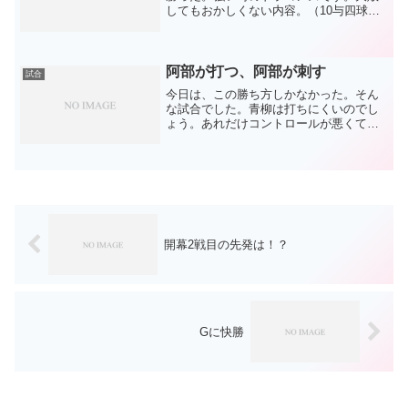
してもおかしくない内容。（10与四球）
でも勝てばよし！小川は、投げる球は期
待通りか、それ以上でした。直球はスピ
ードガン以上に速く感じたし、変化球の
種類も豊富でリー...
阿部が打つ、阿部が刺す
試合
今日は、この勝ち方しかなかった。そん
な試合でした。青柳は打ちにくいのでし
ょう。あれだけコントロールが悪くて甘
い球が多くても打てない。特に福田とビ
シエド。福田は自分のスイングが全くで
きていませんでした。甘い球がきてもス
イングが鈍かった。ビシエ...
開幕2戦目の先発は！？
Gに快勝