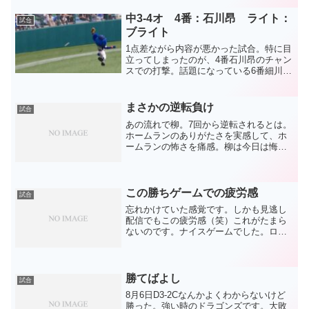
笠原がどうやら開幕投手内定。スタンド
が増えて益々アウェイ...
中3-4オ 4番：石川昂 ライト：
試合
ブライト
1点差ながら内容が悪かった試合。特に目
立ってしまったのが、4番石川昂のチャン
スでの打撃。話題になっている6番細川が
しっかりタイムリー2塁打を放っただけに
叩かれて仕方なしといった状況。それが4
番と言えばそうで、そこを乗り越えろと
まさかの逆転負け
試合
いうのが井上監...
あの流れで柳。7回から逆転されるとは。
ホームランのありがたさを実感して、ホ
ームランの怖さを痛感。柳は今日は悔し
くて仕方がないでしょう。今の不調大山
が打てるイメージが湧くピンポイントの
球が行ってしまいました。現場で感じる
ことと外から見てるのは...
この勝ちゲームでの疲労感
試合
忘れかけていた感覚です。しかも見逃し
配信でもこの疲労感（笑）これがたまら
ないのです。ナイスゲームでした。ロメ
ロは荒れていながら要所で良い球がいっ
てました。次も期待できそうです。福田
の特大ホームランは効果も特大でした。
甘かったとはいえガンガン...
勝てばよし
試合
8月6日D3-2Cなんかよくわからないけど
勝った。強い時のドラゴンズです。大敗