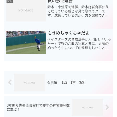
良い形で連勝
試合
鈴木、小笠原で連勝。鈴木は試合事に良
くなっている感じが見て取れてグーで
す。成長しているのか、力を発揮できる
ようになってきたのか。粘る中村をイン
ズバで見逃し三振にとったシーンはお見
事でした。あれだけでご飯3杯いけます。
嘘です、歳で2杯しか食べ...
もうめちゃくちゃだよ
試合
ベイスターズの育成選手がX（旧とぅいっ
たー）で寮のご飯の写真と共に、近藤の
めったうちについての投稿をしたこと
で、謝罪に追い込まれたそうですね。も
うめちゃくちゃですね。なんだそりゃ。
普段から寮のご飯の写真と共につぶやい
ていたのに、ドラゴンズを...
石川昂 .152 1本 3点
3年振り先発全員安打で昨年の神宮勝利数
に並ぶ！