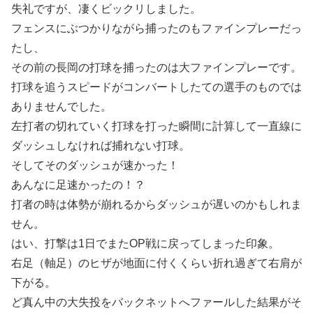
失礼ですが、凄くビックリしました。
フェンスにぶつかりながら捕ったのもファインプレーだっ
たし、
その前の長岡の打球を捕ったのは大ファインプレーです。
打球を追うスピードがコンバートしたての選手のものでは
ありませんでした。
左打者の切れていく打球を打った瞬間に計算して一直線に
ダッシュしなければ捕れない打球。
そしてそのダッシュが速かった！
あんなに足速かったの！？
打者の時は体勢が崩れるからダッシュが遅いのかもしれま
せん。
はい、打撃は1日でまたOP戦に戻ってしまった印象。
右足（軸足）のヒザが地面に付くくらい折れ過ぎて右肩が
下がる。
ど真ん中の大失投をバックネットへファールした結果がそ