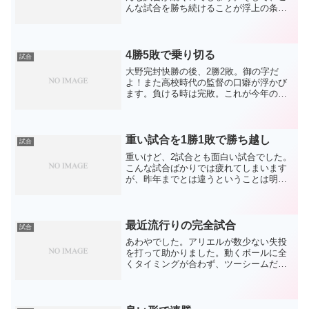
んな試合を勝ち続けることが浮上の条件
でしょう。昨年の中盤～後半と同じで
す。そういう意味で、大野雄の無失点と
中継ぎ陣の無失点は好材料。最終回の藤
嶋はちょっと危なかったで...
4勝5敗で乗り切る
試合
大野完封快勝の後、2勝2敗。御の字だ
よ！また高校時代の監督の口癖が浮かび
ます。負ける時は完敗。これが今年の特
徴で、昨年までよりストレスが少ない要
因です。特に6回以降の逆転負けがずーっ
と無いのですから。タイガース3戦目は2
点差負けでしたが、完...
重い試合を1勝1敗で勝ち越し
試合
重いけど、2試合とも面白い試合でした。
こんな試合ばかりでは疲れてしまいます
が、昨年までとは違うということは明ら
かです。重い、面白い試合だったので、
ポイントはいくつもあったし、あそこで
あーなればこーなればと言い出したらキ
リがありません。日を跨...
最近流行りの完全試合
試合
あわやでした。アリエルが数少ない失投
を打って助かりました。動くボールに全
くタイミングが合わず、ツーシームだか
スプリットだか分かりませんが、落ちる
球、そしてスライダーに泳ぎまくりまし
た。一足早い海開きです。今日は暑かっ
たからかな。徹底した逆方...