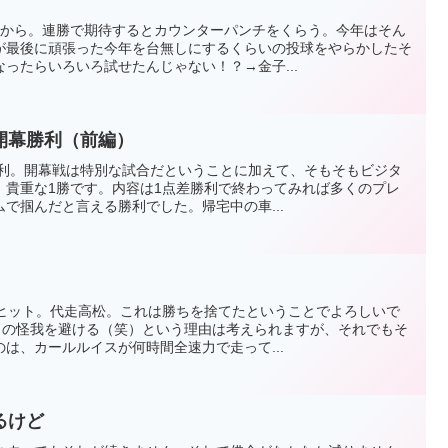
敗から。連勝で期待するとカウンターパンチをくらう。今年はそん
が最後に頑張った今年を台無しにするくらいの投球をやらかしたそ
ったらいろいろ試せたんじゃない！？→金子...
開幕勝利（前編）
勝利。開幕戦は特別な試合だということに加えて、そもそもビジタ
。貴重な1勝です。内容は1点差勝利で終わってみれば多くのプレ
で掴んだと言える勝利でした。帰宅中の車...
がヒット。代走高松。これは勝ちを捨てたということでよろしいで
エドの怪我を避ける（笑）という理由は考えられますが、それでもそ
は、カールルイスが何時間全速力で走って...
るけど