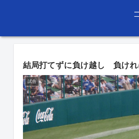
結局打てずに負け越し 負けれ
試合