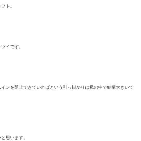
レフト。
キツイです。
ムインを阻止できていればという引っ掛かりは私の中で結構大きいで
いと思います。