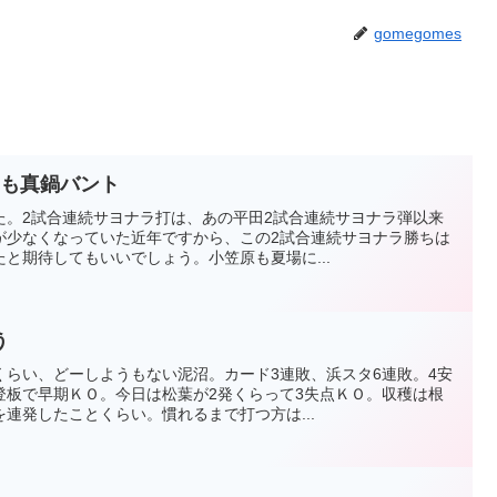
gomegomes
りも真鍋バント
た。2試合連続サヨナラ打は、あの平田2試合連続サヨナラ弾以来
が少なくなっていた近年ですから、この2試合連続サヨナラ勝ちは
と期待してもいいでしょう。小笠原も夏場に...
う
くらい、どーしようもない泥沼。カード3連敗、浜スタ6連敗。4安
登板で早期ＫＯ。今日は松葉が2発くらって3失点ＫＯ。収穫は根
連発したことくらい。慣れるまで打つ方は...