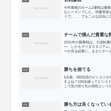
試合
今年最後のホーム2連戦は惨
なシーズンでした。伊藤準規
うで。。。でもこんな試合にな
チームで掴んだ貴重な
試合
2021年の開幕戦は、大逆転
ー、しかもマツダスタジアム
ーが光る結果に。まさにチーム
勝ちを捨てる
試合
5点差。9回先頭のビシエド
すよね？100歩譲ってビシ
こで足の切り札の高松というの
勝ち方は良くなってい
試合