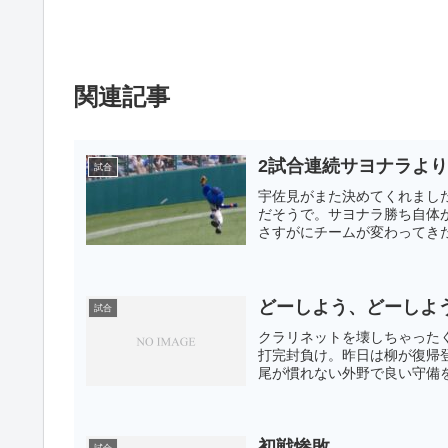
関連記事
2試合連続サヨナラよ
試合
宇佐見がまた決めてくれまし
だそうで。サヨナラ勝ち自体
さすがにチームが変わってきた
どーしよう、どーしよ
試合
クラリネットを壊しちゃった
打完封負け。昨日は柳が復帰
尾が慣れない外野で良い守備を
初戦惨敗