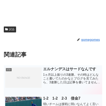
試合
gomegomes
関連記事
エルナンデスはサードなんです
試合
1ヵ月以上振りの3連勝。その時はどんな
こと書いてたのかなとブログを見てみた
ら、3連勝した日は記事を書いてませんで
した^^;オールスター前に一瞬守り勝つ野
球で良い勝ち方が出てきた時期でした。
それでもスタメンを変えてしまって、負
けて愚痴っていた...
1-2 1-2 2-3 借金7
試合
弱いチームは接戦に弱いなんてよく言い