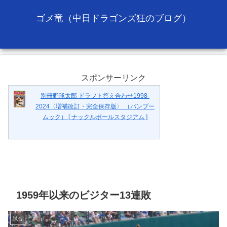
ゴメ竜（中日ドラゴンズ狂のブログ）
スポンサーリンク
別冊野球太郎 ドラフト答え合わせ1998-
2024〈増補改訂・完全保存版〉 （バンブー
ムック） [ ナックルボールスタジアム ]
1959年以来のビジター13連敗
試合