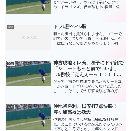
ますが～いやー、やっぱり弱いんです
ね、ドラゴンズ。借金7細川の復帰、佐藤
龍の加入プラスにはなっていますが、借
金は増えています。ドラ1金丸のピッチン
グ、4回以降は打たれる気配すらなし。0
勝。Cドラ2佐藤柳、...
ドラ1勝ベイ6勝
試合
明日明後日は負けられません。コロナで
戦力が欠けていても負けられません。今
日は仕方なしであきらめましょう。初回
から今永がキレキレでした。ひとつだ
け、勝つには1点勝負という空気の中で、
みつまたのあのプレーは残念でした。チ
ャージも弱かったし、送球...
神宮現地オレ氏、息子にドヤ顔で
試合
「ショートもっと前でいいよ」
→5秒後「えええーっ！！！！」
（岩田同点2ラン）
だって、前の打席までを見たらサードゴ
ロかショートゴロしか打てないと思った
し、、、そこまでの打撃成績と前の打席
の走り打ちが三味線だったのか、、、そ
んなことは絶対に無いのでしょうが、そ
う思うくらい見事な引っ張ったホームラ
仲地初勝利、13安打7点快勝！
試合
ンでした。よく逆転しまし...
霞ヶ浦高校は残念
仲地の仕切り直し登板は6回1安打無失
点。どこまでいけるのか見たかったのが
正直なところですが、近年のトレンドは