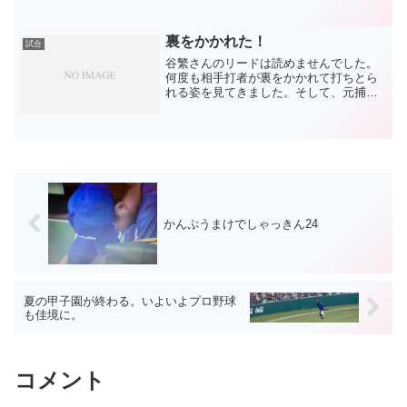
あの辺で代えて次に繋げる形。初登板は1
イニングだけでしたが実際に神宮で見る
ことが出来て、球は通用しそうだと感じ
裏をかかれた！
試合
たのはその時に書いた通...
谷繁さんのリードは読めませんでした。
何度も相手打者が裏をかかれて打ちとら
れる姿を見てきました。そして、元捕手
の端くれである私も、何度もそうきた
か！と唸らされたものです。今日のスタ
メンも、そうきたか！と思いました（爆
きのうの記事の最後です。>...
かんぷうまけでしゃっきん24
夏の甲子園が終わる。いよいよプロ野球
も佳境に。
コメント