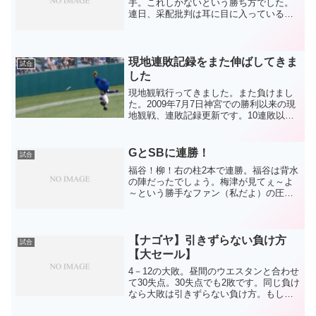
手。これしかないという勝ち方でした。
連日、采配批判は耳に目に入っているで
しょう。それは敗戦後のコメントにも表
れていました。それでもブレない采配で
した。意外？だったのは、スタメン捕手
がＡマルだった点くらい。...
現地連敗記録をまた伸ばしてきま
試合
した
現地観戦行ってきました。また負けまし
た。2009年7月7日神宮での勝利以来の現
地観戦、連敗記録更新です。10連敗以上
から10連敗以上への更新。（数えてな
い）神宮へ行ったのはその勝った試合以
来でした。タイミングやら何やらで14年
GとSBに連勝！
試合
振り。そして、...
福谷！柳！右の柱2本で連勝。福谷は背水
の陣だったでしょう。梅津が見てぇ～よ
～という勝手なファン（私だよ）の圧も
感じたかもしれません。6回で代わった
し、試合見てないので分かりませんが(^-
^;、3安打、8奪三振という数字を見れば
文句なしです。...
【ナゴヤ】引きずらない負け方
試合
【大セール】
4－12の大敗。昼間のウエスタンと合わせ
て30失点。30失点でも2敗です。同じ負け
なら大敗は引きずらない負け方。もし接
戦の上で8回に村上にあの超特大アーチを