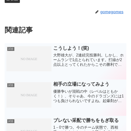
gomegomes
関連記事
こうしよう！(笑)
試合
大野雄大が、2連続完投勝利。しかし、ホ
ームランで1点とられています。打線が2
点以上とってくれたからこその勝利です
(笑)口火を切ったのはまさかの本人。今年
初安打は、自分に勝利を呼び込む貴重な
タイムリー。チャンスが潰れたかと思わ
れた所でのタイム...
相手の立場になってみよう
試合
優勝争いが混戦の中（レベルはともか
く！）、そりゃあ、今のドラゴンズには1
つも負けられないですよね。起爆剤がい
きなり大活躍して勝ったりしたら、余計
なことをするな！って感じです。相手の
立場になって、息をするように、ルーテ
ィーンかのように負ける。...
ブレない采配で勝ちをもぎ取る
試合
1－0で勝つ。今のチーム状態で、西相