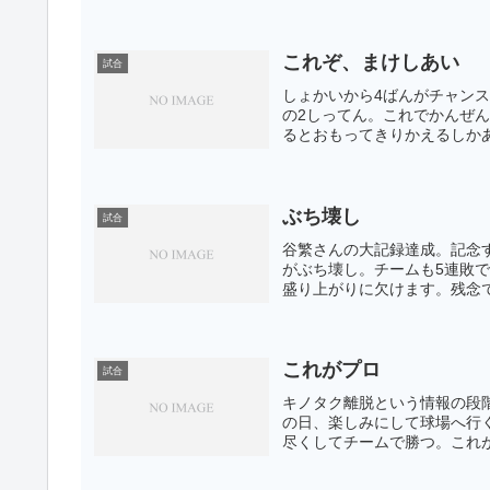
これぞ、まけしあい
試合
しょかいから4ばんがチャン
の2しってん。これでかんぜ
るとおもってきりかえるしかあ
ぶち壊し
試合
谷繁さんの大記録達成。記念
がぶち壊し。チームも5連敗
盛り上がりに欠けます。残念で
これがプロ
試合
キノタク離脱という情報の段
の日、楽しみにして球場へ行
尽くしてチームで勝つ。これが