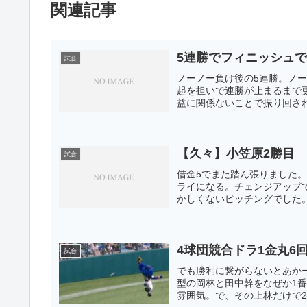
関連記事
5連勝でフィニッシュ
試合
ノーノー負け後の5連勝。ノー
起を担いで連勝が止まるまで
益に関係ないことで振り回され
【久々】小笠原2勝目
試合
借金5でまた踏ん張りました
ライになる。チェンジアップ
かしくないピッチングでした。
4球団競合ドラ1金丸6
試合
でも勝利に繋がらないとあか
型の岡林と田中幹をなぜか1
雰囲気。で、その上林だけで2