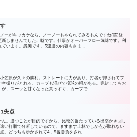
です
ノーがキッカケなら、ノーノーもやられてみるもんですね(笑)縁
更新しませんでした。嘘です。仕事がオーバーフロー気味です。利
ています。愚痴です。5連勝の内容もさま...
。小笠原が久々の勝利。ストレートに力があり、打者が押されてフ
で空振りがとれる。カーブも混ぜて投球の幅がある。完封してもお
が、スーッと甘くなった真っすぐ、カーブで...
回1失点
ーん。勝つことが目的ですから。比較的当たっている出塁かき回し
番遠い打順で分断しているので、ますます上林でしか点が取れない
点。どっちも歩かされて4，5番勝負をされ...