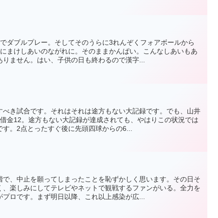
スでダブルプレー。そしてそのうらに3れんぞくフォアボールから
んにまけしあいのながれに。そのままかんぱい。こんなしあいもあ
りません。はい、子供の日も終わるので漢字...
すべき試合です。それはそれは途方もない大記録です。でも、山井
で借金12。途方もない大記録が達成されても、やはりこの状況では
す。2点とったすぐ後に先頭四球からの6...
階で、中止を願ってしまったことを恥ずかしく思います。その日そ
く、楽しみにしてテレビやネットで観戦するファンがいる。全力を
プロです。まず明日以降、これ以上感染が広...