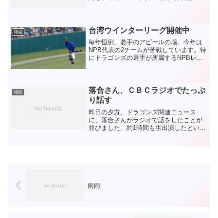
の登録が少ないから過剰に登録できるか
らと。登録数を調べもせずに書いてしま
いました。そのまま今でも戦力として一
軍にいます。大変失礼...
台湾ウインターリーグ開催中
雑談
毎年恒例、若手のアピールの場。今年は
NPB代表の2チームが苦戦しています。特
にドラゴンズの選手が所属するNPBレッ
ドは最下位争い。ダイジェストを見ただ
けで、しかも苦戦しているというイメー
ジを持ちながらの感想になってしまいま
すが、確かに目立つ...
落合さん、ＣＢＣラジオでたっぷ
雑談
り話す
昨日の夕方、ドラゴンズ関連ニュース
に、落合さんがラジオで話をしたことが
並びました。約1時間も生出演したという
ことで、オチシンの私としては、当然聞
きたかった～、聞きたいな～となり、
YouTubeへＢダッシュとなります。本
日、仕事を明日へと遠投...
雨雨