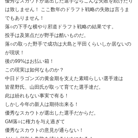
優秀なスカウトが選出した選手ならこんな失敗を続けたり
は致しません！ ここ数年のドラフト戦略の失敗は言うま
でもありません！
落○の下手な横やり邪道ドラフト戦略の結果です。
投手は及第点だが野手は酷いものだ。
落○の取った野手で成功は大島と平田くらいしか居ないの
が現状！
後の99%はお払い箱！
この現実は如何なものか？
中日ドラゴンズの黄金期を支えた素晴らしい選手達は
皆星野氏、山田氏が取って育てた選手達だ。
此は紛れもない事実で有る！
しかし今年の新人は期待出来る！
優秀なスカウトが選出した選手だからだ。
GM落○に権力を与え過ぎて
優秀なスカウトの意見が通らない！