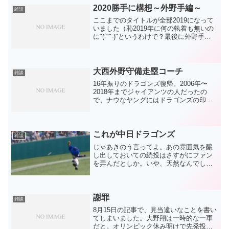
2020勝手に構想～外野手編～
雑談
ここまでのタイトルが全部2019になって
いました（恥2019年に何の執着も無いの
に"(-""-)"というわけで？最後に外野手。
レフト福田センター大島ライト平田これ
で全試合いけたなら、おのずと結果は付
いてくるでしょう。以上！いやいや、そ
んなう...
大西外野守備走塁コーチ
雑談
16年振りのドラゴンズ復帰。2006年〜
2018年までジャイアンツの人だったの
で、ナウなヤングにはドラゴンズの印象
は無いでしょう。私も完全にジャイアン
ツの人になったと思っていたのですが、1
年ドラゴンズの試合を解説していただけ
で、現役時代の印...
これが中日ドラゴンズ
雑談
じゃあきのう言ってよ。あの雰囲気を醸
し出しておいての続投はさすがにファン
を弄んだとしか。いや、天然なんでしょ
うね。今の中日ドラゴンズはこうなんで
す。6月で借金20でもまだあきらめてない
とか風向きが～とか言ってるから借金20
なんです。どうしま...
謝罪
雑談
8月15日の記事で、見当違いなことを書い
てしまいました。大野翔は一時的な一軍
だと。オリンピック休み明けで先発投手