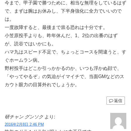
今まで、甲子園で勝つために、相当な無理をしているはず
で、まずは腕はお休みし、下半身強化に全力でいいので
は。
一度故障すると、最後まで祟る恐れは十分です。
小笠原投手よりも、昨年休んだ、1、2位の出番のはず
が、読谷ではいかにも。
ハマ九はスピード不足で、ちょっとコースを間違うと、す
ぐホームラン病。
野村投手はどこか引っかかるのか、いつも浮かぬ顔で、
「やってやるぞ」の気迫がイマイチで、当面GMなどのス
カウト眼力の目算外れでしょうか。
返信
研チャン グンソク
より:
2016年2月8日 2:46 PM