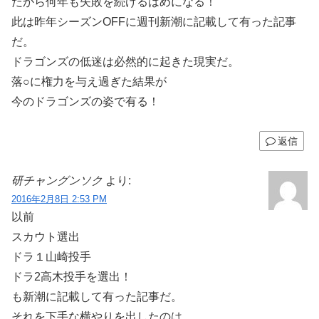
だから何年も失敗を続けるはめになる！
此は昨年シーズンOFFに週刊新潮に記載して有った記事
だ。
ドラゴンズの低迷は必然的に起きた現実だ。
落○に権力を与え過ぎた結果が
今のドラゴンズの姿で有る！
返信
研チャングンソク
より:
2016年2月8日 2:53 PM
以前
スカウト選出
ドラ１山崎投手
ドラ2高木投手を選出！
も新潮に記載して有った記事だ。
それを下手な横やりを出したのは