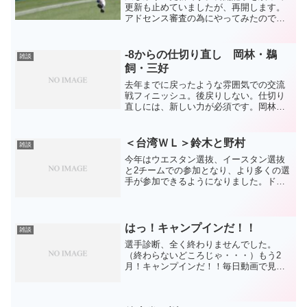
更新も止めていましたが、再開します。
アドセンス審査の為にやってみたのです
が、また落ちたのでとりあえずもうそこ
を目指すのではなく自分が楽しむために
更新していきます。『有用性の低いコン
-8からの仕切り直し 岡林・鵜
雑談
テンツ』ですが、よろしく...
飼・三好
去年までに戻ったような雰囲気での交流
戦フィニッシュ。後戻りしない。仕切り
直しには、新しい力が必須です。岡林、
鵜飼の2人がここまで使われ続けていま
す。見込んだ若い選手を悪くても使う方
針は大賛成盆地です。そして、悪い時期
＜台湾ＷＬ＞鈴木と野村
雑談
があってもまだ見られる数...
今年はウエスタン選抜、イースタン選抜
と2チームでの参加となり、より多くの選
手が参加できるようになりました。ドラ
ゴンズからも期待の選手たちが参加して
いて注目の大会。今ではネットに編集さ
れた動画がアップされていてとてもとて
もありがたい！ドラゴン...
はっ！キャンプインだ！！
雑談
選手診断、全く終わりませんでした。
（終わらないどころじゃ・・・）もう2
月！キャンプインだ！！毎日動画で見ら
れるみたいですね。素晴らしい時代で
す。野球と競馬を1日中眺めていたいとこ
ろですが、、、そうもいきません^^;でき