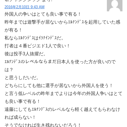
2016年2月10日 9:43 AM
外国人の争いはとても良い事で有る！
昨年までは遊撃手が居ないからｴﾙﾅﾝﾃﾞｽを起用していた感
が有る！
私ならｴﾙﾅﾝﾃﾞｽはｲﾗﾅｲﾝﾃﾞｽだ。
打者は４番ビジエド1人で良い！
後は投手3人抜擢だ。
ｴﾙﾅﾝﾃﾞｽのレベルならまだ日本人を使った方が良いので
は？
と思うしだいだ。
どちらにしても他に選手が居ないから外国人を使う！
と言う低レベルの昨年までよりは今年の外国人争いはとて
も良い事で有る！
遠藤にしてもｴﾙﾅﾝﾃﾞｽのレベルなら軽く越えてもらわなけ
れば成らない！
そうでなければ生き残れないだろう！