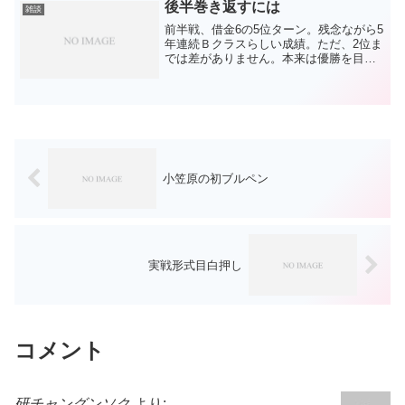
るだけ動画もニュースも...
後半巻き返すには
雑談
前半戦、借金6の5位ターン。残念ながら5
年連続Ｂクラスらしい成績。ただ、2位ま
では差がありません。本来は優勝を目指
すのがプロ野球ですが、1強5弱はＡクラ
スを目指すには願ってもない展開です。
そして、私もあの七夕の日に映った『ド
ラゴンズがＡクラ...
小笠原の初ブルペン
実戦形式目白押し
コメント
研チャングンソク
より: