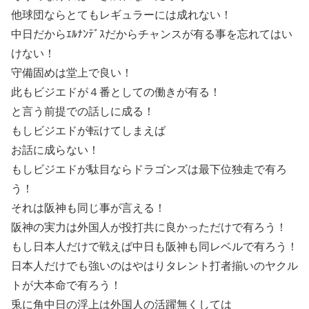
他球団ならとてもレギュラーには成れない！
中日だからｴﾙﾅﾝﾃﾞｽだからチャンスが有る事を忘れてはい
けない！
守備固めは堂上で良い！
此もビジエドが４番としての働きが有る！
と言う前提での話しに成る！
もしビジエドが転けてしまえば
お話に成らない！
もしビジエドが駄目ならドラゴンズは最下位独走で有ろ
う！
それは阪神も同じ事が言える！
阪神の実力は外国人が投打共に良かっただけで有ろう！
もし日本人だけで戦えば中日も阪神も同レベルで有ろう！
日本人だけでも強いのはやはりタレント打者揃いのヤクル
トが大本命で有ろう！
兎に角中日の浮上は外国人の活躍無くしては