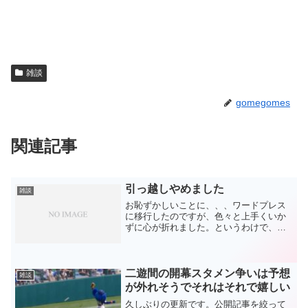
雑談
gomegomes
関連記事
引っ越しやめました
雑談
お恥ずかしいことに、、、ワードプレス
に移行したのですが、色々と上手くいか
ずに心が折れました。というわけで、ラ
イブドアブログさん今後もよろしくお願
いします！1記事だけ書きましたが、見て
下さった皆さん、振り回してしまい申し
訳ございません。改めて...
二遊間の開幕スタメン争いは予想
雑談
が外れそうでそれはそれで嬉しい
久しぶりの更新です。公開記事を絞って