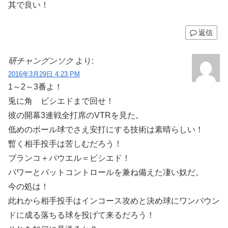
其で良い！
返信
研チャングンソク
より:
2016年3月29日 4:23 PM
1～2～3番よ！
兎に角 ビシエドまで回せ！
彼の開幕3連戦全打席のVTRを見た。
低めのボール球でさえ安打にする技術は素晴らしい！
暫く相手投手は苦しむだろう！
ブランコ＋パウエル＝ビシエド！
パワーとバットコントロールを兼ね備えた凄い奴だ。
今の処は！
此れから相手投手はインコース攻めと決め球にワンバウン
ドに成る落ちる球を投げて来るだろう！