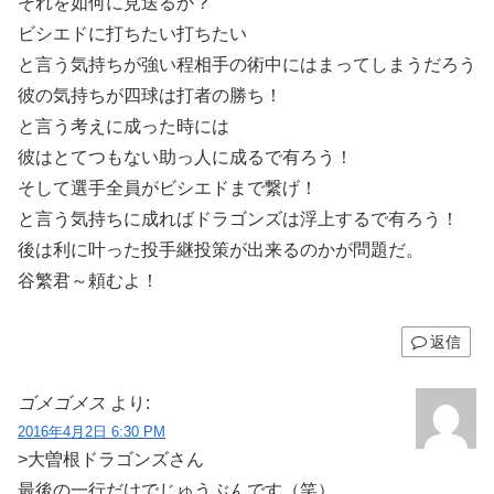
それを如何に見送るか？
ビシエドに打ちたい打ちたい
と言う気持ちが強い程相手の術中にはまってしまうだろう
彼の気持ちが四球は打者の勝ち！
と言う考えに成った時には
彼はとてつもない助っ人に成るで有ろう！
そして選手全員がビシエドまで繋げ！
と言う気持ちに成ればドラゴンズは浮上するで有ろう！
後は利に叶った投手継投策が出来るのかが問題だ。
谷繁君～頼むよ！
返信
ゴメゴメス
より:
2016年4月2日 6:30 PM
>大曽根ドラゴンズさん
最後の一行だけでじゅうぶんです（笑）