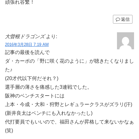
頑張れ谷繁！
返信
大曽根ドラゴンズ
より:
2016年3月28日 7:19 AM
記事の最後を読んで
ダ・カーポの「野に咲く花のように」が聴きたくなりまし
た♪
(20才代以下何だそれ？)
選手層の薄さを痛感した3連戦でした。
阪神のベンチスタートには
上本・今成・大和・狩野とレギュラークラスがズラリ(汗)
(新井良太はベンチにも入れなかったし)
代打要員でもいいので、福田さんが昇格して来ないかなぁ
(笑)