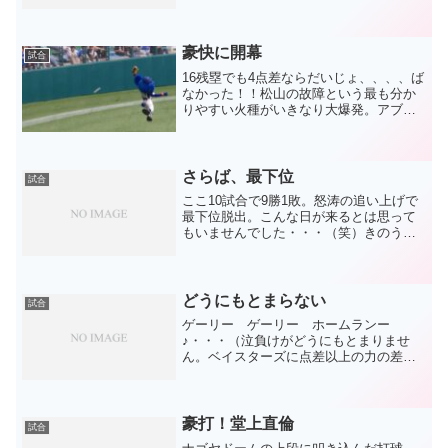
年のポイントにならないよう、繰り返し
ますが正念場。首位打者がいなくなった
のはそりゃあ痛い。でも、全員で跳ね返
して欲しい。そして、もう...
豪快に開幕
試合
16残塁でも4点差ならだいじょ、、、、ば
なかった！！松山の故障という最も分か
りやすい火種がいきなり大爆発。アブレ
ウはWBC帰りで本調子では無かったのか
な、、、どころかぎっくり腰って。いや
ああああ お粗末結果として大事な開幕
戦を落としたわけで...
さらば、最下位
試合
ここ10試合で9勝1敗。怒涛の追い上げで
最下位脱出。こんな日が来るとは思って
もいませんでした・・・（笑）きのうは
延長12回で何とかかんとか勝利。まさに
総力戦で、雨も相まって見てても疲れる
試合でした。勝つと負けるとでは大違い
でした。攻撃陣も以...
どうにもとまらない
試合
ゲーリー ゲーリー ホームランー
♪・・・（泣負けがどうにもとまりませ
ん。ベイスターズに点差以上の力の差を
見せつけられました。勝てる雰囲気、要
素が一切見当たりませんでした。おーー
んなじことの繰り返し。８安打しました
が、打点はビシエドのホームラ...
豪打！堂上直倫
試合