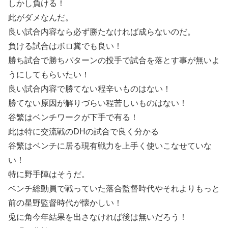
しかし負ける！
此がダメなんだ。
良い試合内容なら必ず勝たなければ成らないのだ。
負ける試合はボロ糞でも良い！
勝ち試合で勝ちパターンの投手で試合を落とす事が無いよ
うにしてもらいたい！
良い試合内容で勝てない程辛いものはない！
勝てない原因が解りづらい程苦しいものはない！
谷繁はベンチワークが下手で有る！
此は特に交流戦のDHの試合で良く分かる
谷繁はベンチに居る現有戦力を上手く使いこなせていな
い！
特に野手陣はそうだ。
ベンチ総動員で戦っていた落合監督時代やそれよりもっと
前の星野監督時代が懐かしい！
兎に角今年結果を出さなければ後は無いだろう！