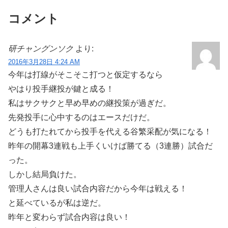
コメント
研チャングンソク
より:
2016年3月28日 4:24 AM
今年は打線がそこそこ打つと仮定するなら
やはり投手継投が鍵と成る！
私はサクサクと早め早めの継投策が過ぎだ。
先発投手に心中するのはエースだけだ。
どうも打たれてから投手を代える谷繁采配が気になる！
昨年の開幕3連戦も上手くいけば勝てる（3連勝）試合だ
った。
しかし結局負けた。
管理人さんは良い試合内容だから今年は戦える！
と延べているが私は逆だ。
昨年と変わらず試合内容は良い！