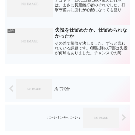
ナゴヤドームの上段に叩き込んだ打球
は、まさに長距離打者のそれでした。打
撃守備共に疲れが心配になっても盛り返
してます。このまま名実共にドラゴンズ
の顔になって欲しいですね。あと、荒木
の守備の動きが戻ってました。気持ち入
ってました。はい、明るい話...
失投を仕留めたか、仕留められな
試合
かったか
その差で勝敗が決しました。ずっと言わ
れている課題です。6回以降の戸郷は失投
が何球もありました。チャンスでの阿部
のセンターライナー。ビシエドのバック
ネット返し。3番4番のどちらかが捉えて
欲しかった。戸郷の球に球威があったの
かもしれません。落ち...
捨て試合
ﾅﾆｰﾀｰﾅﾆｰﾀｰﾅﾆｰﾀｰ♪