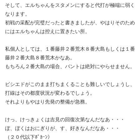
そして、エルちゃんをスタメンにすると代打が極端に弱く
なります。
初戦の采配が完璧だったと書きましたが、やはりそのため
にはエルちゃんは控えに置きたい所。
私個人としては、１番藤井２番荒木８番大島もしくは１番
藤井２番大島８番荒木かなあ。
もちろん２番大島の場合、バントは絶対にやらせません。
ビシエドがこのまま打ちまくることも難しいでしょうし、
打線はその都度状況が変わるでしょう。
それよりもやはり先発の整備が急務。
けっ、けっきょくは吉見の回復次第なんだなあ・・・
ぼ、ぼくはおにぎりが、す、好きなんだなあ・・・
（２０代以下ﾎﾟｶｰﾝ）