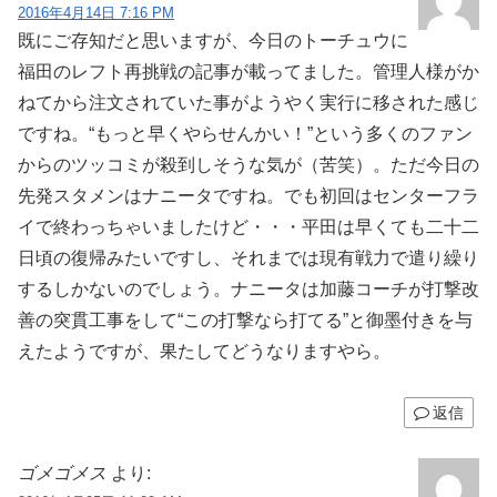
2016年4月14日 7:16 PM
既にご存知だと思いますが、今日のトーチュウに
福田のレフト再挑戦の記事が載ってました。管理人様がか
ねてから注文されていた事がようやく実行に移された感じ
ですね。“もっと早くやらせんかい！”という多くのファン
からのツッコミが殺到しそうな気が（苦笑）。ただ今日の
先発スタメンはナニータですね。でも初回はセンターフラ
イで終わっちゃいましたけど・・・平田は早くても二十二
日頃の復帰みたいですし、それまでは現有戦力で遣り繰り
するしかないのでしょう。ナニータは加藤コーチが打撃改
善の突貫工事をして“この打撃なら打てる”と御墨付きを与
えたようですが、果たしてどうなりますやら。
返信
ゴメゴメス
より: