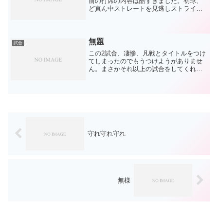
前の打席の内容は酷すぎました。初球、
ど真ん中ストレートを見逃しストライ
ク。2球目、ど真ん中変化球を気の無いフ
ァール。そして3球目、ボール気味の変化
球を当てただけのセカンドゴロ。何度も
見た光景とはいえ、今日...
無題
試合
この2試合、凄惨、凡戦とタイトルをつけ
てしまったのでもうつけようがありませ
ん。まさかそれ以上の試合をしてくれる
とは。ここ数年で、何十年ぶりとか球団
史上初といった悪い記録を更新し尽くし
た感がありましたが、盲点でした。試合
単体でのワースト記録に...
守れ守れ守れ
無様