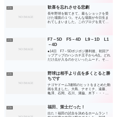
があってこそですが。まず、普通に守れ
るのが素晴らしい。普...
歓喜を忘れさせる悲劇
試合
長年野球を観てきて、最もショックを受
けた場面の１つ。そんな場面が今日生ま
れてしまいました。このブログを見て下
さってる方々はお分かりだと思います。
期待し、そして応援していた選手がグラ
ンドで倒れ込む姿。しかも、これまでの
色々な経緯があっての。そ...
F7－5D F5－4D L9－1D L1
試合
－4D
●14日 F7－5Dポジポジ勝利後、初回ア
ップアップのハンカチ王子から4点。どれ
だけ点が入るのかといったムード。そし
て先発は涙の勝利で復活期待の大野。さ
すがに楽勝かと思いました。が、なんと
その後9回までノーヒット( ﾟДﾟ)大野もま
野球は相手より点を多くとると勝
試合
た前の大...
ちです
ナゴヤドーム3連戦のヒットをまとめた動
画を見ました。大島、ナオミチ、遠藤、
亀澤、石岡、石川、溝脇、木下・・・そ
こそこヒットは出ています。が、どの場
面でもランナーがいません。。編集で消
されたのかと疑うくらい(笑)タイムリーは
福田、策士だった！
試合
亀澤の1本だけ！？...
出た！福田の試合を決めるホームラン！