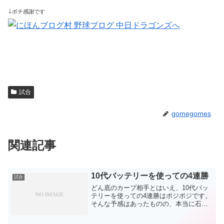
↓
ポチ感謝です
試合
gomegomes
関連記事
10代バッテリーを使っての4連勝
試合
どん底のカープ相手とはいえ、10代バッ
テリーを使っての4連勝はポジポジです。
そんな予感はあったものの、本当に石橋
をスタメンに抜擢。去年までなら無かっ
た起用法です。もちろん、選手本人の力