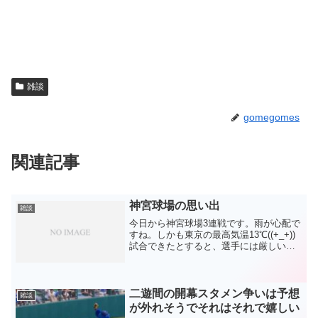
雑談
gomegomes
関連記事
神宮球場の思い出
雑談
今日から神宮球場3連戦です。雨が心配で
すね。しかも東京の最高気温13℃((+_+))
試合できたとすると、選手には厳しい環
境になりそうです。私が初めてプロ野球
を見に行ったのは、神宮球場です。小2く
らいだっと思います。関東の片隅に住ん
でいて、後...
二遊間の開幕スタメン争いは予想
雑談
が外れそうでそれはそれで嬉しい