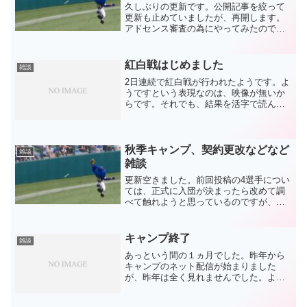
久しぶりの更新です。公開記事を絞って
更新も止めていましたが、再開します。
アドセンス審査の為にやってみたのです
が、また落ちたのでとりあえずもうそこ
を目指すのではなく自分が楽しむために
更新していきます。『有用性の低いコン
紅白戦はじめました
雑談
テンツ』ですが、よろしく...
2日連続で紅白戦が行われたようです。よ
うですという表現なのは、映像が無いか
らです。それでも、結果を活字で読んで
一喜一憂できるだけでも嬉しいですね
(笑)6イニング限定で、ナゴヤドームで行
われた試合。それで2試合で3本のホーム
ランが出ました。前...
秋季キャンプ、契約更改などなど
雑談
雑談
更新空きました。前回投稿の4選手につい
ては、正式に入団が決まったら改めて調
べて触れようと思っているのですが、続
報が無くてモヤモヤしています。さすが
に決定しているのでしょうが、早く正式
決定して会見が見たいですね。というの
キャンプ終了
雑談
も、上林選手の特集をY...
あっという間の１ヵ月でした。昨年から
キャンプのネット配信が始まりました
が、昨年は全く見れませんでした。よっ
て、キャンプをテレビのニュース以外の
映像で色々と見たのは初めてで、今まで