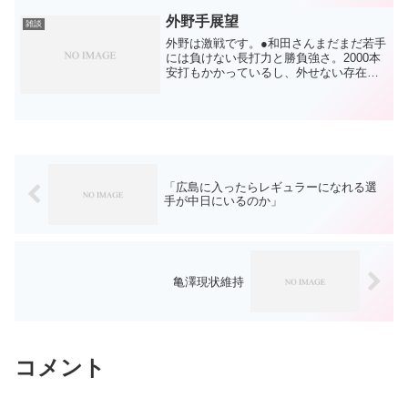
との比較はできません。ただ、こんなに
も怪我人やらアクシデントや...
外野手展望
雑談
外野は激戦です。●和田さんまだまだ若手
には負けない長打力と勝負強さ。2000本
安打もかかっているし、外せない存在。
ただ、不調になるとからっきしなので、
そこでスパっと休ませられるのが理想。●
大島もっと打てると思うがゆえに何度か
ケチをつけてしま...
「広島に入ったらレギュラーになれる選
手が中日にいるのか」
亀澤現状維持
コメント