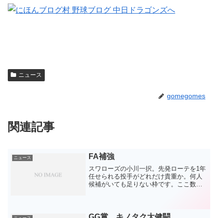
ニュース
gomegomes
関連記事
FA補強
ニュース
スワローズの小川一択。先発ローテを1年
任せられる投手がどれだけ貴重か。何人
候補がいても足りない枠です。ここ数年
の数字はそれほどでもなく、スワローズ
以上の条件は高すぎるという意見が多数
でしょう。でも、こういう交渉事は獲得
側が得をしようなんて考...
GG賞、キノタク大健闘