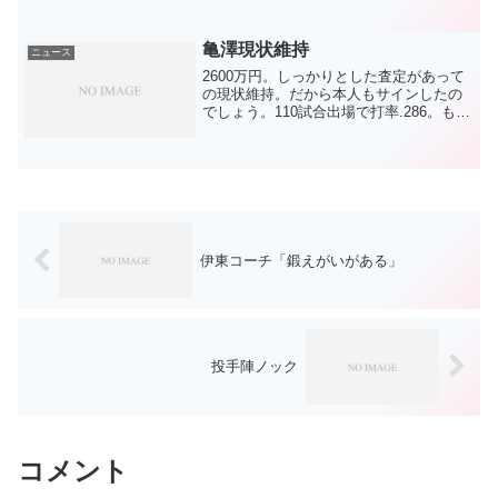
けは意見が分かれる所。私は、退団で仕
方がないと思います。もちろん、残念で
すが。出れば安定して打て...
亀澤現状維持
ニュース
2600万円。しっかりとした査定があって
の現状維持。だから本人もサインしたの
でしょう。110試合出場で打率.286。もち
ろん規定打席未満ですが、出塁率.350は
ビシエド、平田、アルモンテに続く数
字。個人的にも印象通りです。ただ、勝
利に貢献し...
伊東コーチ「鍛えがいがある」
投手陣ノック
コメント