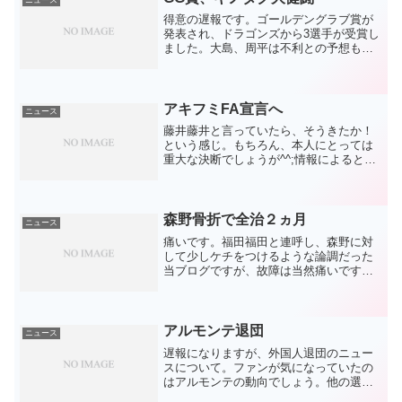
ニュース
得意の遅報です。ゴールデングラブ賞が
発表され、ドラゴンズから3選手が受賞し
ました。大島、周平は不利との予想もあ
りました。大島は年々守備範囲が狭くな
ってきているのは明らか。テレビ観戦で
も感じるくらいですから、現地なら確実
に分かるでしょう。肩は...
アキフミFA宣言へ
ニュース
藤井藤井と言っていたら、そうきたか！
という感じ。もちろん、本人にとっては
重大な決断でしょうが^^;情報によると、
理由は「球団から話が無かったから」だ
そうで。藤井が残留となり、肩すかしを
くらったものの、これでまた叩けますね
（笑）若松がドラフト...
森野骨折で全治２ヵ月
ニュース
痛いです。福田福田と連呼し、森野に対
して少しケチをつけるような論調だった
当ブログですが、故障は当然痛いです。
森野がいる上での福田スタメンが見たか
った。守りも良くて３割近く打てる森野
がいる上での福田スタメン。骨折したプ
レーですが、ランナーとし...
アルモンテ退団
ニュース
遅報になりますが、外国人退団のニュー
スについて。ファンが気になっていたの
はアルモンテの動向でしょう。他の選手
たちの退団は順当ですが、アルモンテだ