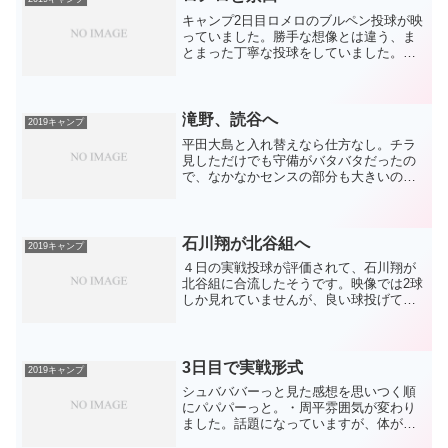
キャンプ2日目ロメロのブルペン投球が映
っていました。勝手な想像とは違う、ま
とまった丁寧な投球をしていました。イ
メージとしては、ガルシアよりもアラ
ウ、、うっ、頭痛が、、、調整法として
まずは丁寧な投球をしているのでしょ
う。そこはウインターリーグ...
滝野、読谷へ
2019キャンプ
平田大島と入れ替えなら仕方なし。チラ
見しただけでも守備がバタバタだったの
で、なかなかセンスの部分も大きいので
難しいとは思いますが、実戦を積み重ね
て普通くらいにはレベルアップして欲し
いですね。そして、アピールは打撃で。
下で4割打つくらい打ちま...
石川翔が北谷組へ
2019キャンプ
４日の実戦投球が評価されて、石川翔が
北谷組に合流したそうです。映像では2球
しか見れていませんが、良い球投げてま
した。フォームも相変わらずゆったりと
上から投げ下ろしてスケールを感じま
す。個人的にはもう昨年のデビュー戦だ
け見て今年の開幕から期待...
3日目で実戦形式
2019キャンプ
シュバババーっと見た感想を思いつく順
にパパパーっと。・周平雰囲気が変わり
ました。話題になっていますが、体が急
に大きくなりました。これはもう今年は