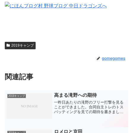
2019キャンプ
gomegomes
関連記事
高まる滝野への期待
2019キャンプ
一昨日あたりの滝野のフリー打撃を見る
ことができました。合同自主トレのトス
バッティングを見ての期待を書きました
が、フリー打撃を見て、その期待は高く
なりました。まず、体格を含めた佇まい
が良いです。『雰囲気』という言葉で逃
げるしかないのですが(^...
ロメロと京田
2019キャンプ