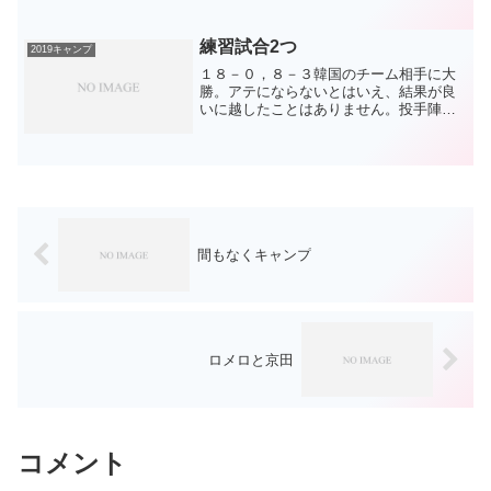
やってくれると信じましょう。・渡辺一
本足からそのまま上半身が投手方向へ。
これでは厳しい。。・大野...
練習試合2つ
2019キャンプ
１８－０，８－３韓国のチーム相手に大
勝。アテにならないとはいえ、結果が良
いに越したことはありません。投手陣は
田島以外無失点。田島含め、今順調に投
げることができているだけで良し。1か月
後くらいのＯＰ戦での仕上がりに注目で
す。特に福は楽しみです...
間もなくキャンプ
ロメロと京田
コメント