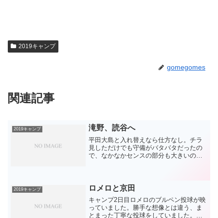
2019キャンプ
gomegomes
関連記事
滝野、読谷へ
2019キャンプ
平田大島と入れ替えなら仕方なし。チラ
見しただけでも守備がバタバタだったの
で、なかなかセンスの部分も大きいので
難しいとは思いますが、実戦を積み重ね
て普通くらいにはレベルアップして欲し
いですね。そして、アピールは打撃で。
下で4割打つくらい打ちま...
ロメロと京田
2019キャンプ
キャンプ2日目ロメロのブルペン投球が映
っていました。勝手な想像とは違う、ま
とまった丁寧な投球をしていました。イ