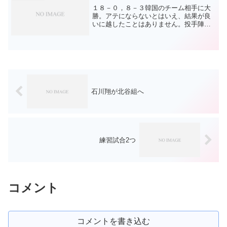
キャンプ序盤の実戦形...
１８－０，８－３韓国のチーム相手に大
勝。アテにならないとはいえ、結果が良
いに越したことはありません。投手陣は
田島以外無失点。田島含め、今順調に投
げることができているだけで良し。1か月
後くらいのＯＰ戦での仕上がりに注目で
す。特に福は楽しみです...
石川翔が北谷組へ
練習試合2つ
コメント
コメントを書き込む