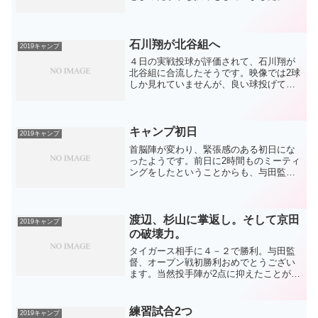
メージとしては、ガルシアよりもアラ
ウ、、うっ、頭痛が、、、調整法として
まずは丁寧な投球をしているのでしょ
う。そこはウインターリーグ...
石川翔が北谷組へ
2019キャンプ
４日の実戦投球が評価されて、石川翔が
北谷組に合流したそうです。映像では2球
しか見れていませんが、良い球投げてま
した。フォームも相変わらずゆったりと
上から投げ下ろしてスケールを感じま
す。個人的にはもう昨年のデビュー戦だ
け見て今年の開幕から期待...
キャンプ初日
2019キャンプ
首脳陣が変わり、緊張感のある初日にな
ったようです。前日に2時間ものミーティ
ングをしたということからも、与田監督
の意欲が伝わってきます。意欲があるの
は当たり前ですが(笑)無料で見られる映像
を漁ってみましたが、なかなか難しいで
すね(^-^;キャ...
渡辺、杉山に掌返し。そして京田
2019キャンプ
の破壊力。
タイガース相手に４－２で勝利。与田監
督、オープン戦初勝利おめでとうござい
ます。当然投手陣が2点に抑えたことが勝
因ですが、取り上げるのは野手3人で。渡
辺の打撃が目立っています。選球眼もよ
く、良いところでヒットも出ています。
練習試合2つ
2019キャンプ