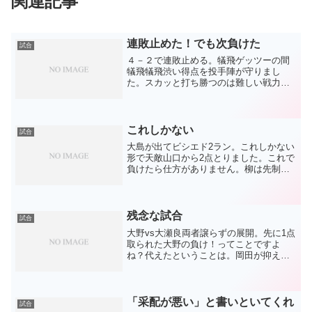
関連記事
連敗止めた！でも次負けた
試合
４－２で連敗止める。犠飛ゲッツーの間
犠飛犠飛渋い得点を投手陣が守りまし
た。スカッと打ち勝つのは難しい戦力な
ので、こういうジメジメした展開に持っ
ていくしかないのかもしれません。つま
り、先発投手が超大事っぽい系！？笠原
が復帰後2戦目で勝ったのは...
これしかない
試合
大島が出てビシエド2ラン。これしかない
形で天敵山口から2点とりました。これで
負けたら仕方がありません。柳は先制さ
れてはいけないし、又吉もやられてしま
いました。この2人が打たれたなら仕方が
ありません。相手が上でした。明日は結
果だけ見ます。修行...
残念な試合
試合
大野vs大瀬良両者譲らずの展開。先に1点
取られた大野の負け！ってことですよ
ね？代えたということは。岡田が抑えた
としても、大野に勝ちは付きません。オ
リンピック明けで無理はさせないとい
う、得意の『配慮』もあったでしょう。
野間への1球は悔やまれま...
「采配が悪い」と書いといてくれ
試合