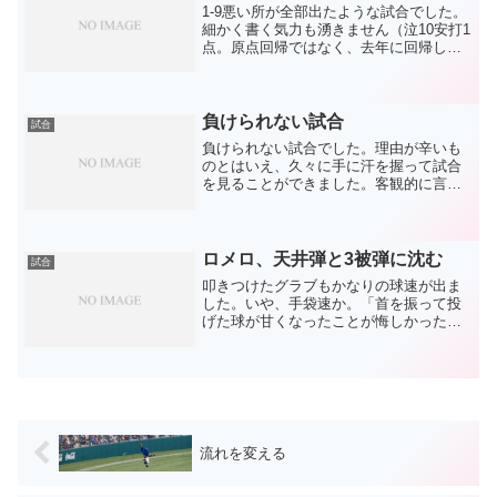
1-9悪い所が全部出たような試合でした。
細かく書く気力も湧きません（泣10安打1
点。原点回帰ではなく、去年に回帰して
しまった攻撃。ただ、去年までと違うの
はタイトルのコメント。前を向いて精一
杯やるだけではなく、何かを変えなけれ
ばという意識があ...
負けられない試合
試合
負けられない試合でした。理由が辛いも
のとはいえ、久々に手に汗を握って試合
を見ることができました。客観的に言え
ば、満塁でフルカウントから宮崎がボー
ル球をゲッツーにしてくれたのが1番のポ
イントでした。でも、そんなことより
も、今のドラゴンズができ...
ロメロ、天井弾と3被弾に沈む
試合
叩きつけたグラブもかなりの球速が出ま
した。いや、手袋速か。「首を振って投
げた球が甘くなったことが悔しかった」
ということで、天井弾やら何やらのうっ
ぷんじゃなく、自分に対しての怒りだっ
たのが救いです。いや、実際はうっぷん
も入ってたでしょうが。。...
流れを変える