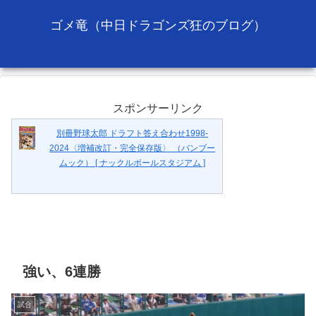
ゴメ竜（中日ドラゴンズ狂のブログ）
スポンサーリンク
別冊野球太郎 ドラフト答え合わせ1998-
2024〈増補改訂・完全保存版〉 （バンブー
ムック） [ ナックルボールスタジアム ]
強い、6連勝
試合