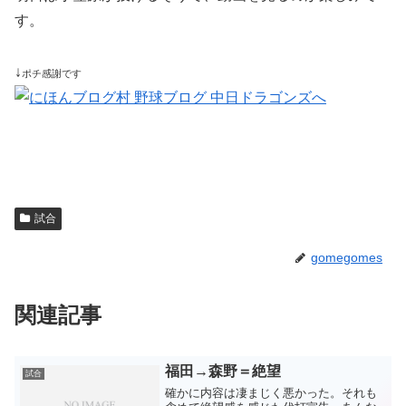
す。
↓
ポチ感謝です
試合
gomegomes
関連記事
福田→森野＝絶望
試合
確かに内容は凄まじく悪かった。それも