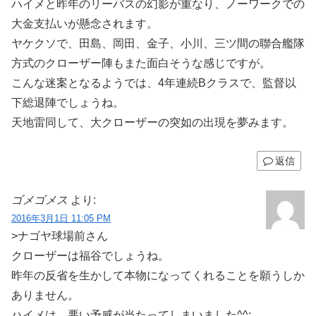
ハイメと昨年のリーバスの幻影が重なり、ノーワークでの
大金支払いが懸念されます。
ヤケクソで、田島、岡田、金子、小川、三ツ間の聯合艦隊
方式のクローザー陣もまた面白そうな感じですが。
こんな迷案となるようでは、4年連続Bクラスで、監督以
下総退陣でしょうね。
天地雷同して、大クローザーの突如の出現を夢みます。
返信
ゴメゴメス
より:
2016年3月1日 11:05 PM
>ナゴヤ球場前さん
クローザーは福谷でしょうね。
昨年の反省を生かして本物になってくれることを願うしか
ありません。
ハイメは、悪い予感が当たってしまいました^^;