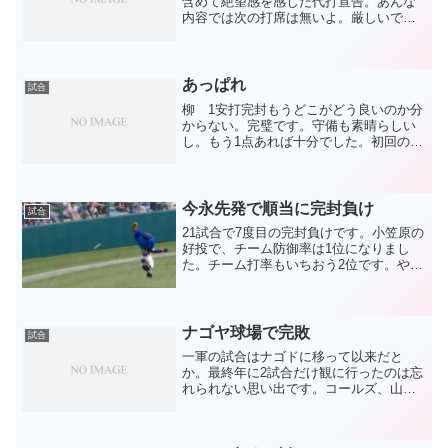
含めて絶望感を感じた代打宣告。あんな
内容では次の打席は無いよ。厳しいです
ね。エルちゃんの超絶雑な守備はずっと
我慢できるのに（爆しかも、ヒットは出
るけど点がとれないのが課題なのに、あ
そこで森野出して繋いだと...
あっぱれ
試合
柳 1安打完封もうどこがどう良いのか分
からない。完璧です。守備も素晴らしい
し。もう1点あれば十分でした。初回の福
田の本塁アウトも、5回の大島の謎の盗塁
失敗も、7回の中途半端な攻撃も、柳の投
球が全て吹き飛ばしました。でも、吹き
飛ばされたのをい...
今永先発で順当に完封負け
試合
21試合で7度目の完封負けです。小笠原の
好投で、チーム防御率は1位になりまし
た。チーム打率もいちおう2位です。やり
方によっては5月から挽回できるような気
もするし、だからこそ根が深いような気
もするし。当然、点がとれない1番の原因
はホームランが...
ナゴヤ球場で完敗
試合
一軍の試合はナゴドに移って以来だと
か。最終年に2試合だけ観に行ったのは忘
れられない思い出です。コールズ、山崎
がホームラン打ちまくって、桧山にホー
ムラン打たれまくるという、まさにナゴ
ヤ球場！を満喫した2日間でした。ドラゴ