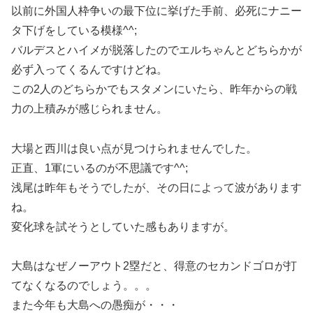
以前に外国人枠争いの最下位に挙げた手前、必死にナニー
タ下げをしている模様^^;
バルデスとハイメが脱落したのでエルちゃんとどちらかが
必ず入ってくるんですけどね。
この2人のどちらかでもスタメンにいたら、昨年からの戦
力の上積みが感じられません。
大場と西川は良い点が見つけられませんでした。
正直、1軍にいるのが不思議です^^;
浅尾は昨年もそうでしたが、その日によって波があります
ね。
変化球を試そうとしていた感もありますが。
大島はなぜノーアウト2塁だと、得意のセカンドゴロが打
てなくなるのでしょう。。。
また今年も大島への愚痴が・・・