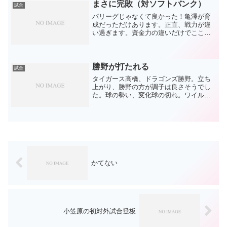
ンズが好きすぎて名古屋...
まさに完敗（対ソフトバンク）
試合
パリーグじゃなくて良かった！亀澤が育
成だっただけあります。正直、戦力が違
い過ぎます。資金力の違いだけでここま
で差がつくのでしょうか？球場の広さも
いい感じに変更したし、広瀬すずはカワ
イイし・・・ソフトバンクが羨ましいで
す（混乱摂津、素晴らしい...
勝野が打たれる
試合
タイガース高橋、ドラゴンズ勝野。立ち
上がり、勝野の方が調子は良さそうでし
た。球の勢い、変化球の切れ。ワイルド
ピッチで先制されたものの、大島の貴重
な逆転タイムリーが出ました。そう、勝
野の球が良く見えたので、確かにその時
点では貴重なタイムリーで...
かてない
小笠原の初対外試合登板