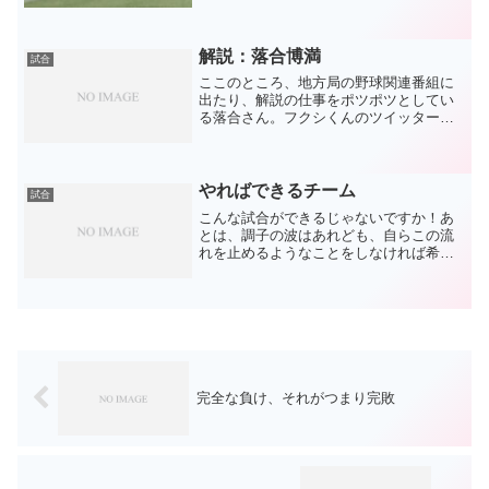
トをしないから2番にドラフト候補の選手
を置いているのか。事実上の決勝戦とも
言われた試合で19点...
解説：落合博満
試合
ここのところ、地方局の野球関連番組に
出たり、解説の仕事をポツポツとしてい
る落合さん。フクシくんのツイッターで
しかお見掛けしなかったので嬉しい限り
です。体調が良くなったのか、野球熱が
復活してきたのか。ただ、2時間弱しか放
送時間が無かったのもあ...
やればできるチーム
試合
こんな試合ができるじゃないですか！あ
とは、調子の波はあれども、自らこの流
れを止めるようなことをしなければ希望
は出てきます。書きたいことがたーくさ
んあります。可能な限り下手な文ですが
書きなぐります。ベイスターズの先発は
ルーキー濵口。いかにもド...
完全な負け、それがつまり完敗