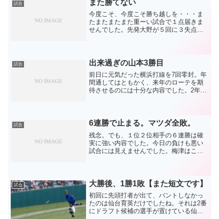
また勝てない
試合
今度こそ、今度こそ勝ち越しを・・・ま
たまたまたまた重ーい試合で１点届きま
せんでした。先発大野が５回に３失点。
今のヤクルト打線相手にアップアップで
は、故障の影響を心配されて当然です。
テレビ画面を通しても球に力が無いのが
分かるし、コントロールも...
出来過ぎの山本3勝目
試合
前日に元気だった横浜打線を7回零封。年
間通してはともかく、来年のローテを期
待させるのには十分な内容でした。2年目
でここまで来るとは、出来過ぎです。研
究熱心で真面目な性格から、奢りで消え
ていく心配もないでしょう。前日ポンポ
ンと外野の頭を越えて...
6連勝で止まる。マツダ全敗。
試合
残念。でも、１位２位相手の６連勝は確
実に強い内容でした。今日の負けも悪い
試合には見えませんでした。梅津はここ
までで一番苦しそうでしたが、よく投げ
たし、打線もちょっと歯車が合わなかっ
たような内容。福田、平田がチャンスで
甘い球を打てなかった。そ...
大勝後、1勝1敗【また短文です】
試合
初回に先頭打者が出て、バントしなかっ
たのは仙台育英だけでしたね。それは2番
にドラフト候補の選手が置けている仙台
育英だからできることなのか、送りバン